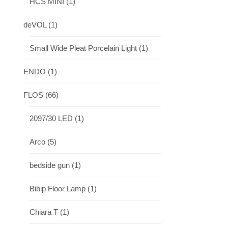
HCS MINI
(1)
deVOL
(1)
Small Wide Pleat Porcelain Light
(1)
ENDO
(1)
FLOS
(66)
2097/30 LED
(1)
Arco
(5)
bedside gun
(1)
Bibip Floor Lamp
(1)
Chiara T
(1)