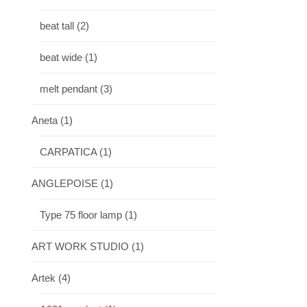
beat tall
(2)
beat wide
(1)
melt pendant
(3)
Aneta
(1)
CARPATICA
(1)
ANGLEPOISE
(1)
Type 75 floor lamp
(1)
ART WORK STUDIO
(1)
Artek
(4)