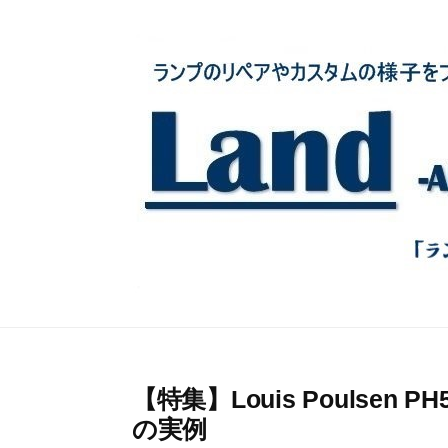
コ
ン
テ
ン
ツ
へ
ス
キ
ッ
プ
【特集】Louis Poulse
の実例