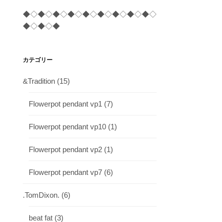
◆◇◆◇◆◇◆◇◆◇◆◇◆◇◆◇◆◇
◆◇◆◇◆
カテゴリー
&Tradition
(15)
Flowerpot pendant vp1
(7)
Flowerpot pendant vp10
(1)
Flowerpot pendant vp2
(1)
Flowerpot pendant vp7
(6)
.TomDixon.
(6)
beat fat
(3)