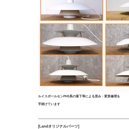
ルイスポールセンPH5系の落下等による
歪み・変形修理を
手掛けています
————————————————————————
[Landオリジナルパーツ]