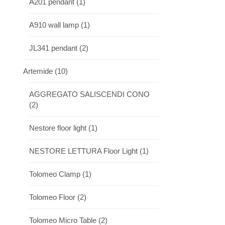
A201 pendant
(1)
A910 wall lamp
(1)
JL341 pendant
(2)
Artemide
(10)
AGGREGATO SALISCENDI CONO
(2)
Nestore floor light
(1)
NESTORE LETTURA Floor Light
(1)
Tolomeo Clamp
(1)
Tolomeo Floor
(2)
Tolomeo Micro Table
(2)