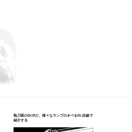
執刀医のDr.Rだ、様々なランプのオペをDr.目線で
紹介する