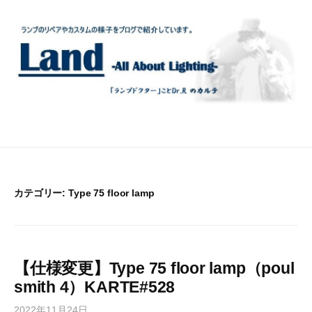
コ
ン
テ
ン
ツ
へ
ス
キ
ッ
プ
カテゴリー:
Type 75 floor lamp
【仕様変更】Type 75 floor lamp（poul
smith 4）KARTE#528
2022年11月24日