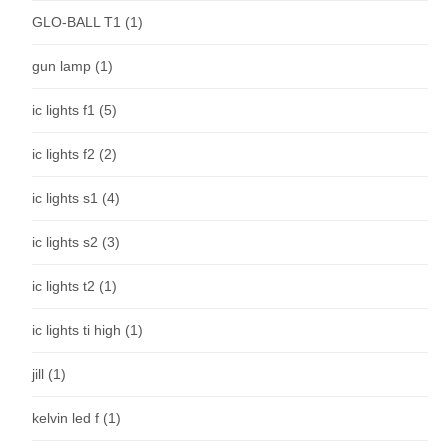
GLO-BALL T1
(1)
gun lamp
(1)
ic lights f1
(5)
ic lights f2
(2)
ic lights s1
(4)
ic lights s2
(3)
ic lights t2
(1)
ic lights ti high
(1)
jill
(1)
kelvin led f
(1)