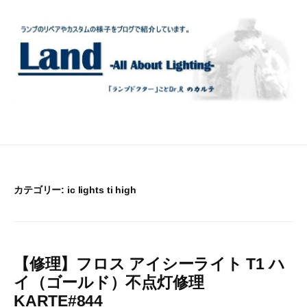
コ
ン
テ
ン
ツ
へ
ス
キ
ッ
プ
カテゴリー:
ic lights ti high
【修理】フロス アイシーライト T1 ハ
イ（ゴールド）不点灯修理
KARTE#844