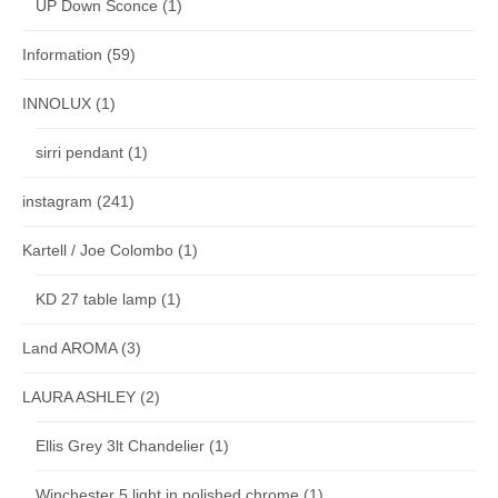
UP Down Sconce
(1)
Information
(59)
INNOLUX
(1)
sirri pendant
(1)
instagram
(241)
Kartell / Joe Colombo
(1)
KD 27 table lamp
(1)
Land AROMA
(3)
LAURA ASHLEY
(2)
Ellis Grey 3lt Chandelier
(1)
Winchester 5 light in polished chrome
(1)