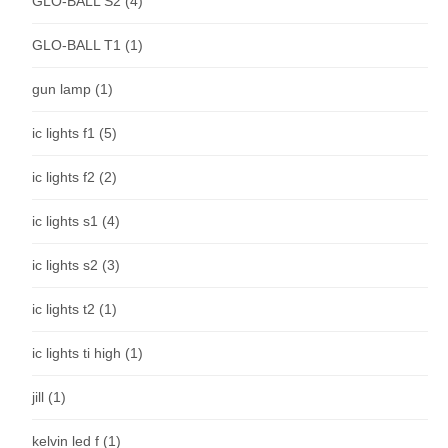
GLO-BALL S2
(4)
GLO-BALL T1
(1)
gun lamp
(1)
ic lights f1
(5)
ic lights f2
(2)
ic lights s1
(4)
ic lights s2
(3)
ic lights t2
(1)
ic lights ti high
(1)
jill
(1)
kelvin led f
(1)