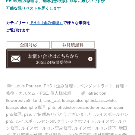
PH 5の歪み修理は、複雑な形状故に非常に難しいですが
可能な限りベストを尽くします
カテゴリー：
PH 5（歪み修理）
で様々な事例を
ご覧頂けます
Louis Poulsen
,
PH5（歪み修理）
,
ペンダントライト
,
修理・
修復・カスタム・PSE
,
個人様依頼
&tradition
,
flowerpotvp9
,
land
,
land_aal
,
louispoulsenph5classicwhite
,
louispoulsenph5修理
,
ph5
,
ph5distortionanddeformationrepair
,
ph5修理
,
pse
,
ご依頼ありがとうございました
,
ルイスポールセン
ph5
,
ルイスポールセンph5クラシックホワイト
,
ルイスポールセ
ン修理
,
ルイスポールセン歪み修理
,
ルイスポールセン落下
,
増田