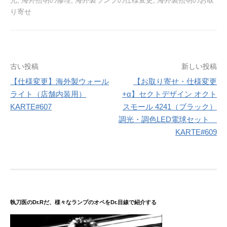
光
,
海外照明の修理
,
海外製ランプの仕様変更
,
海外製照明のお取
り寄せ
投
古い投稿
新しい投稿
稿
【仕様変更】海外製ウォール
【お取り寄せ・仕様変更
ライト（店舗内装用）
+α】セクトデザイン オクト
ナ
KARTE#607
スモール 4241（ブラック）
ビ
調光・調色LED電球セット
ゲ
KARTE#609
ー
シ
ョ
ン
執刀医のDr.Rだ、様々なランプのオペをDr.目線で紹介する