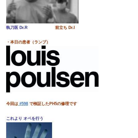
執刀医 Dr.R
前立ち Dr.I
・本日の患者（ランプ）
今回は
#598
で検証したPH5の修理です
これより オペ
を行う