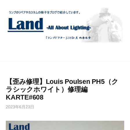
コ
ン
テ
ン
ツ
へ
ス
キ
ッ
プ
【歪み修理】Louis Poulsen PH5（ク
ラシックホワイト）修理編
KARTE#608
2023年6月23日