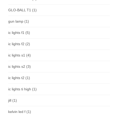
GLO-BALL T1
(1)
gun lamp
(1)
ic lights f1
(5)
ic lights f2
(2)
ic lights s1
(4)
ic lights s2
(3)
ic lights t2
(1)
ic lights ti high
(1)
jill
(1)
kelvin led f
(1)