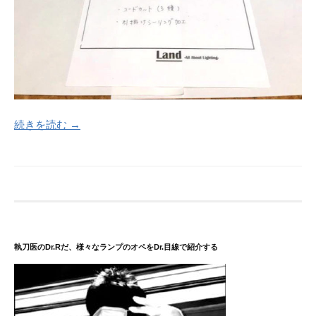
続きを読む →
執刀医のDr.Rだ、様々なランプのオペをDr.目線で紹介する