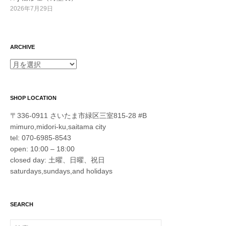
2026年7月29日
ARCHIVE
ARCHIVE
SHOP LOCATION
〒336-0911 さいたま市緑区三室815-28 #B
mimuro,midori-ku,saitama city
tel: 070-6985-8543
open: 10:00 – 18:00
closed day: 土曜、日曜、祝日
saturdays,sundays,and holidays
SEARCH
検