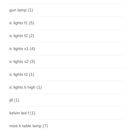
gun lamp
(1)
ic lights f1
(5)
ic lights f2
(2)
ic lights s1
(4)
ic lights s2
(3)
ic lights t2
(1)
ic lights ti high
(1)
jill
(1)
kelvin led f
(1)
miss k table lamp
(7)