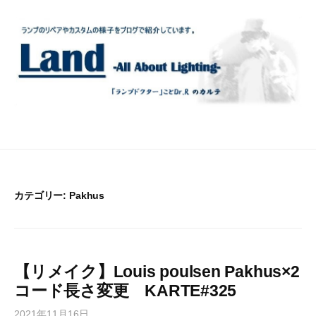
コ
ン
テ
ン
ツ
へ
ス
キ
ッ
プ
カテゴリー:
Pakhus
【リメイク】Louis poulsen Pakhus×2
コード長さ変更 KARTE#325
2021年11月16日