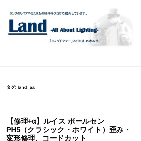
コ
ン
テ
ン
ツ
へ
ス
キ
ッ
プ
タグ:
land_aal
【修理+α】ルイス ポールセン
PH5（クラシック・ホワイト）歪み・
変形修理、コードカット