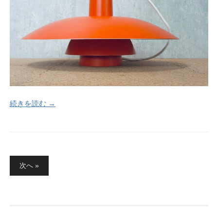
続きを読む →
投
次へ »
稿
の
ペ
ー