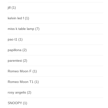
jill
(1)
kelvin led f
(1)
miss k table lamp
(7)
pao t1
(1)
papillona
(2)
parentesi
(2)
Romeo Moon F
(1)
Romeo Moon T1
(1)
rosy angelis
(2)
SNOOPY
(1)