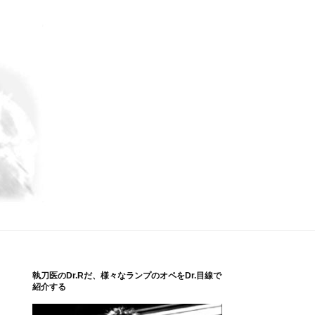
執刀医のDr.Rだ、様々なランプのオペをDr.目線で
紹介する