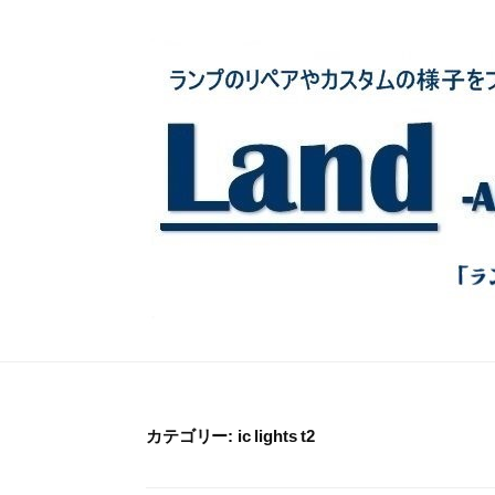
コ
ン
テ
ン
ツ
へ
ス
キ
ッ
プ
カテゴリー:
ic lights t2