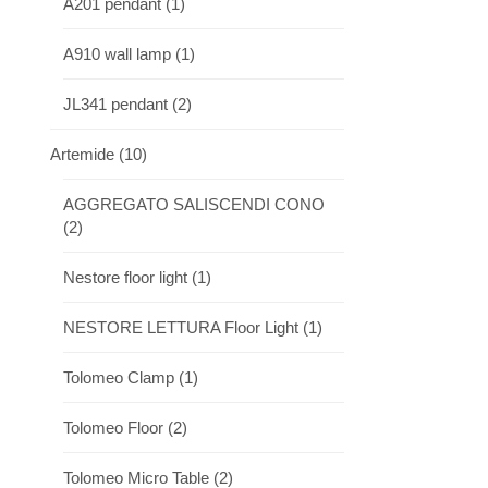
A201 pendant
(1)
A910 wall lamp
(1)
JL341 pendant
(2)
Artemide
(10)
AGGREGATO SALISCENDI CONO
(2)
Nestore floor light
(1)
NESTORE LETTURA Floor Light
(1)
Tolomeo Clamp
(1)
Tolomeo Floor
(2)
Tolomeo Micro Table
(2)