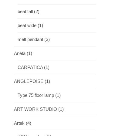
beat tall
(2)
beat wide
(1)
melt pendant
(3)
Aneta
(1)
CARPATICA
(1)
ANGLEPOISE
(1)
Type 75 floor lamp
(1)
ART WORK STUDIO
(1)
Artek
(4)