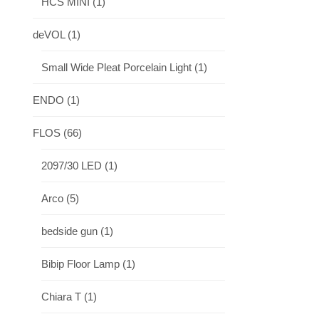
HCS MINI
(1)
deVOL
(1)
Small Wide Pleat Porcelain Light
(1)
ENDO
(1)
FLOS
(66)
2097/30 LED
(1)
Arco
(5)
bedside gun
(1)
Bibip Floor Lamp
(1)
Chiara T
(1)