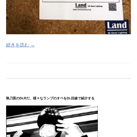
続きを読む →
執刀医のDr.Rだ、様々なランプのオペをDr.目線で紹介する