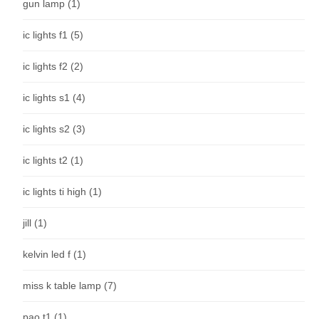
gun lamp
(1)
ic lights f1
(5)
ic lights f2
(2)
ic lights s1
(4)
ic lights s2
(3)
ic lights t2
(1)
ic lights ti high
(1)
jill
(1)
kelvin led f
(1)
miss k table lamp
(7)
pao t1
(1)