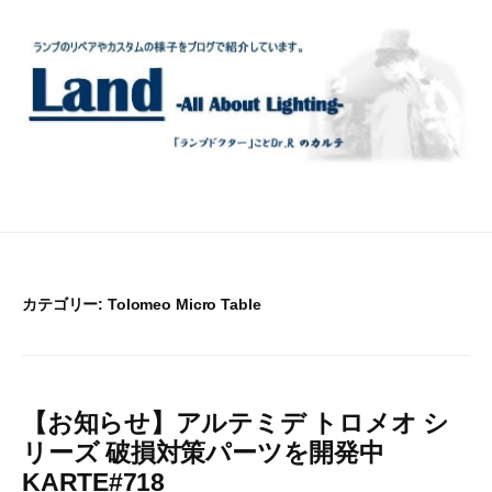
コ
ン
テ
ン
ツ
へ
ス
キ
ッ
プ
カテゴリー:
Tolomeo Micro Table
【お知らせ】アルテミデ トロメオ シ
リーズ 破損対策パーツを開発中
KARTE#718