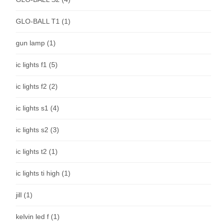
GLO-BALL T1
(1)
gun lamp
(1)
ic lights f1
(5)
ic lights f2
(2)
ic lights s1
(4)
ic lights s2
(3)
ic lights t2
(1)
ic lights ti high
(1)
jill
(1)
kelvin led f
(1)