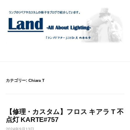
コ
ン
テ
ン
ツ
へ
ス
キ
ッ
プ
カテゴリー:
Chiara T
【修理・カスタム】フロス キアラ T 不
点灯 KARTE#757
2024年9月13日