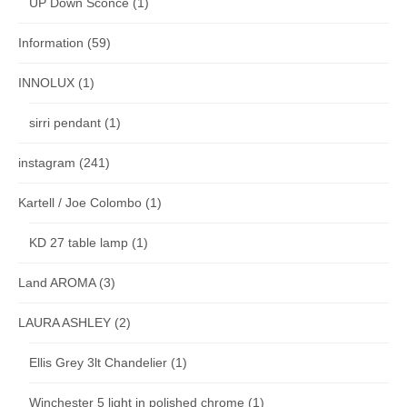
UP Down Sconce
(1)
Information
(59)
INNOLUX
(1)
sirri pendant
(1)
instagram
(241)
Kartell / Joe Colombo
(1)
KD 27 table lamp
(1)
Land AROMA
(3)
LAURA ASHLEY
(2)
Ellis Grey 3lt Chandelier
(1)
Winchester 5 light in polished chrome
(1)