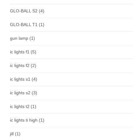
GLO-BALL S2
(4)
GLO-BALL T1
(1)
gun lamp
(1)
ic lights f1
(5)
ic lights f2
(2)
ic lights s1
(4)
ic lights s2
(3)
ic lights t2
(1)
ic lights ti high
(1)
jill
(1)