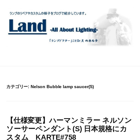
コ
ン
テ
ン
ツ
へ
ス
キ
ッ
プ
カテゴリー:
Nelson Bubble lamp saucer(S)
【仕様変更】ハーマンミラー ネルソン
ソーサーペンダント(S) 日本規格にカ
スタム KARTE#758