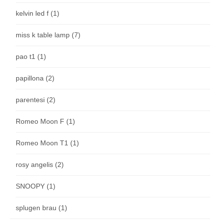
kelvin led f
(1)
miss k table lamp
(7)
pao t1
(1)
papillona
(2)
parentesi
(2)
Romeo Moon F
(1)
Romeo Moon T1
(1)
rosy angelis
(2)
SNOOPY
(1)
splugen brau
(1)