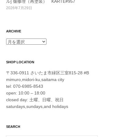
ル] 傷修理（再塗装） KARTE#957
2026年7月29日
ARCHIVE
ARCHIVE
SHOP LOCATION
〒336-0911 さいたま市緑区三室815-28 #B
mimuro,midori-ku,saitama city
tel: 070-6985-8543
open: 10:00 – 18:00
closed day: 土曜、日曜、祝日
saturdays,sundays,and holidays
SEARCH
検