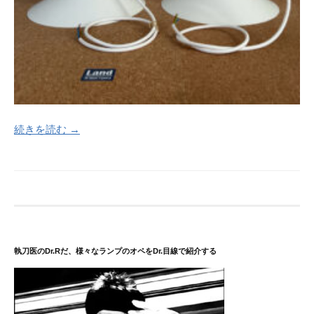
続きを読む →
執刀医のDr.Rだ、様々なランプのオペをDr.目線で紹介する