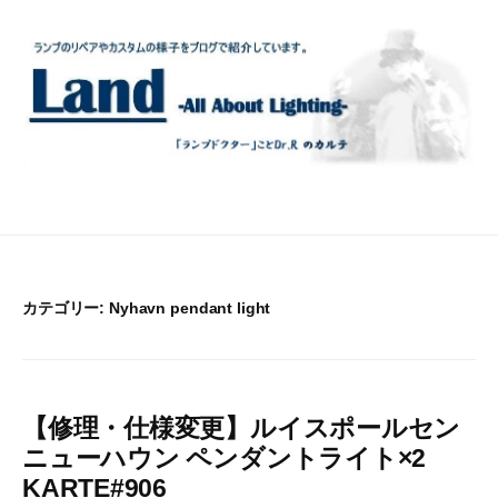
コ
ン
テ
ン
ツ
へ
ス
キ
ッ
プ
カテゴリー:
Nyhavn pendant light
【修理・仕様変更】ルイスポールセン
ニューハウン ペンダントライト×2
KARTE#906