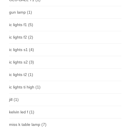
gun lamp
(1)
ic lights f1
(5)
ic lights f2
(2)
ic lights s1
(4)
ic lights s2
(3)
ic lights t2
(1)
ic lights ti high
(1)
jill
(1)
kelvin led f
(1)
miss k table lamp
(7)