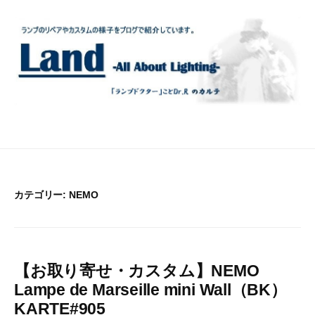
コ
ン
テ
ン
ツ
へ
ス
キ
ッ
プ
カテゴリー:
NEMO
【お取り寄せ・カスタム】NEMO
Lampe de Marseille mini Wall（BK）
KARTE#905