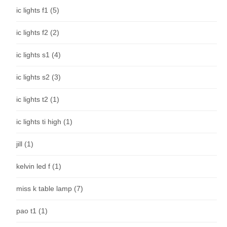
ic lights f1
(5)
ic lights f2
(2)
ic lights s1
(4)
ic lights s2
(3)
ic lights t2
(1)
ic lights ti high
(1)
jill
(1)
kelvin led f
(1)
miss k table lamp
(7)
pao t1
(1)