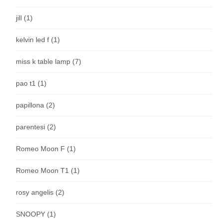
jill
(1)
kelvin led f
(1)
miss k table lamp
(7)
pao t1
(1)
papillona
(2)
parentesi
(2)
Romeo Moon F
(1)
Romeo Moon T1
(1)
rosy angelis
(2)
SNOOPY
(1)