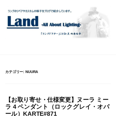
コ
ン
テ
ン
ツ
へ
ス
キ
ッ
プ
カテゴリー:
NUURA
【お取り寄せ・仕様変更】ヌーラ ミー
ラ 4 ペンダント（ロックグレイ・オパ
ール）KARTE#871