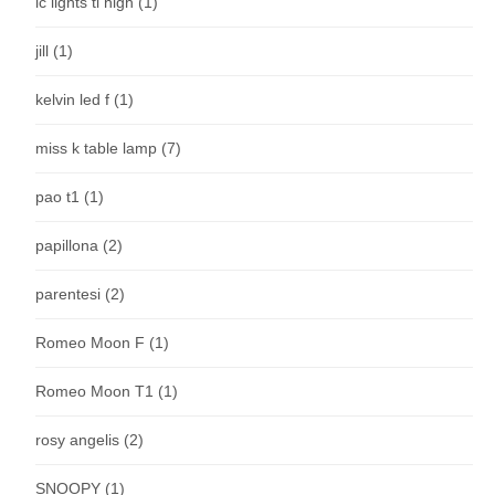
ic lights ti high
(1)
jill
(1)
kelvin led f
(1)
miss k table lamp
(7)
pao t1
(1)
papillona
(2)
parentesi
(2)
Romeo Moon F
(1)
Romeo Moon T1
(1)
rosy angelis
(2)
SNOOPY
(1)