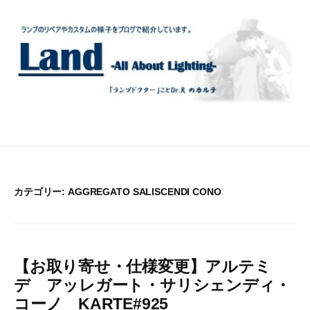
コ
ン
テ
ン
ツ
へ
ス
キ
ッ
プ
カテゴリー:
AGGREGATO SALISCENDI CONO
【お取り寄せ・仕様変更】アルテミ
デ アッレガート・サリシェンディ・
コーノ KARTE#925