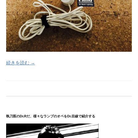
続きを読む →
執刀医のDr.Rだ、様々なランプのオペをDr.目線で紹介する