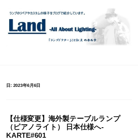
コ
ン
テ
ン
ツ
へ
ス
キ
ッ
プ
日:
2023年6月6日
【仕様変更】海外製テーブルランプ
（ピアノライト） 日本仕様へ-
KARTE#601