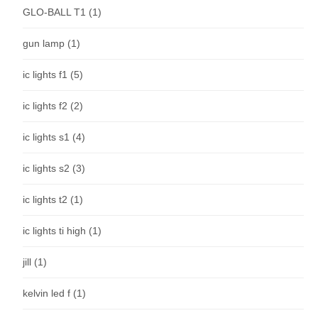
GLO-BALL T1
(1)
gun lamp
(1)
ic lights f1
(5)
ic lights f2
(2)
ic lights s1
(4)
ic lights s2
(3)
ic lights t2
(1)
ic lights ti high
(1)
jill
(1)
kelvin led f
(1)