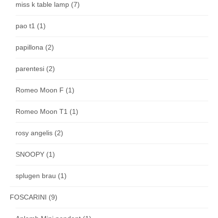
miss k table lamp
(7)
pao t1
(1)
papillona
(2)
parentesi
(2)
Romeo Moon F
(1)
Romeo Moon T1
(1)
rosy angelis
(2)
SNOOPY
(1)
splugen brau
(1)
FOSCARINI
(9)