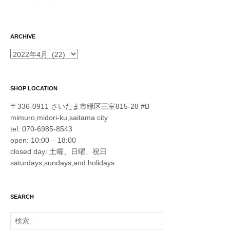
ARCHIVE
ARCHIVE
SHOP LOCATION
〒336-0911 さいたま市緑区三室815-28 #B
mimuro,midori-ku,saitama city
tel: 070-6985-8543
open: 10:00 – 18:00
closed day: 土曜、日曜、祝日
saturdays,sundays,and holidays
SEARCH
検
索: