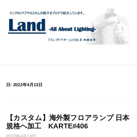
コ
ン
テ
ン
ツ
へ
ス
キ
ッ
プ
日:
2022年4月13日
【カスタム】海外製フロアランプ 日本
規格へ加工 KARTE#406
2022年4月13日