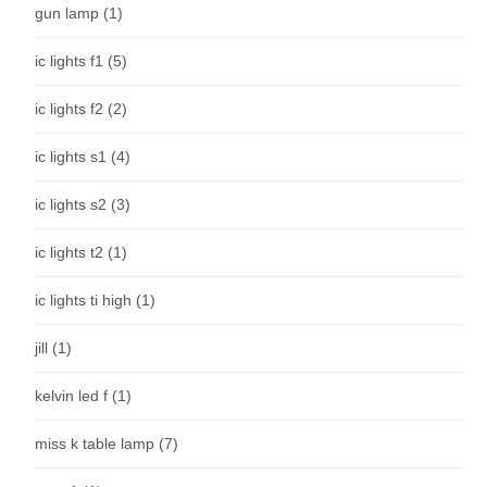
gun lamp
(1)
ic lights f1
(5)
ic lights f2
(2)
ic lights s1
(4)
ic lights s2
(3)
ic lights t2
(1)
ic lights ti high
(1)
jill
(1)
kelvin led f
(1)
miss k table lamp
(7)