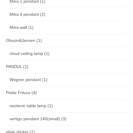
Miira 1 pendant
(1)
Miira 4 pendant
(2)
Miira wall
(1)
Olsson&Jensen
(1)
cloud ceiling lamp
(1)
PANDUL
(1)
Wegner pendant
(1)
Petite Friture
(4)
neotenic table lamp
(1)
vertigo pendant 140(small)
(3)
plate sticker
(1)