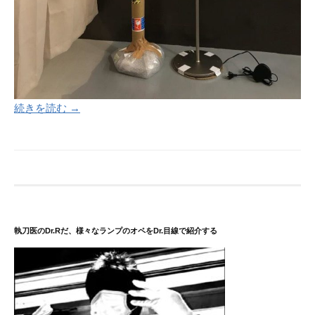
続きを読む →
執刀医のDr.Rだ、様々なランプのオペをDr.目線で紹介する