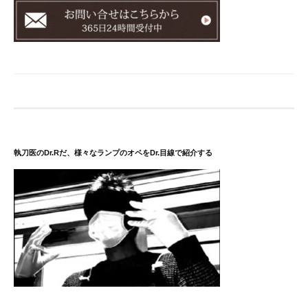
執刀医のDr.Rだ、様々なランプのオペをDr.目線で紹介する