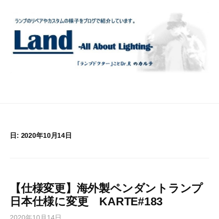
コ
ン
テ
ン
ツ
へ
ス
キ
ッ
プ
日:
2020年10月14日
【仕様変更】海外製ペンダントランプ
日本仕様に変更 KARTE#183
2020年10月14日