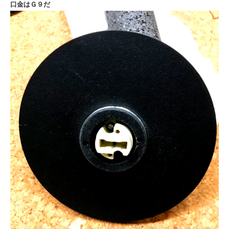
口金はＧ９だ