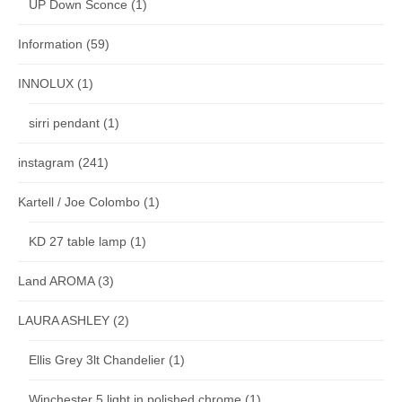
UP Down Sconce
(1)
Information
(59)
INNOLUX
(1)
sirri pendant
(1)
instagram
(241)
Kartell / Joe Colombo
(1)
KD 27 table lamp
(1)
Land AROMA
(3)
LAURA ASHLEY
(2)
Ellis Grey 3lt Chandelier
(1)
Winchester 5 light in polished chrome
(1)