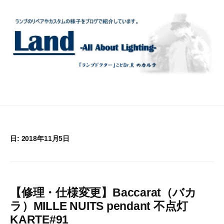
コ
ン
テ
ン
ツ
へ
ス
キ
ッ
プ
日:
2018年11月5日
【修理・仕様変更】Baccarat（バカ
ラ）MILLE NUITS pendant 不点灯
KARTE#91