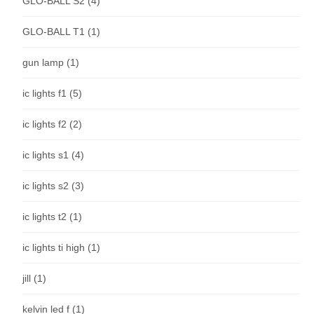
GLO-BALL S2
(4)
GLO-BALL T1
(1)
gun lamp
(1)
ic lights f1
(5)
ic lights f2
(2)
ic lights s1
(4)
ic lights s2
(3)
ic lights t2
(1)
ic lights ti high
(1)
jill
(1)
kelvin led f
(1)