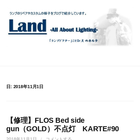
コ
ン
テ
ン
ツ
へ
ス
キ
ッ
プ
日:
2018年11月1日
【修理】FLOS Bed side
gun（GOLD）不点灯 KARTE#90
2018年11月1日
/
コメントする