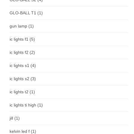
GLO-BALL T1
(1)
gun lamp
(1)
ic lights f1
(5)
ic lights f2
(2)
ic lights s1
(4)
ic lights s2
(3)
ic lights t2
(1)
ic lights ti high
(1)
jill
(1)
kelvin led f
(1)