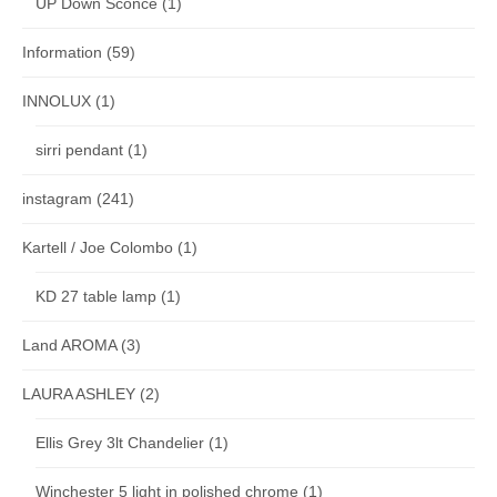
UP Down Sconce
(1)
Information
(59)
INNOLUX
(1)
sirri pendant
(1)
instagram
(241)
Kartell / Joe Colombo
(1)
KD 27 table lamp
(1)
Land AROMA
(3)
LAURA ASHLEY
(2)
Ellis Grey 3lt Chandelier
(1)
Winchester 5 light in polished chrome
(1)