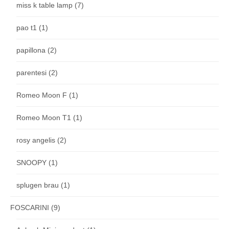
miss k table lamp
(7)
pao t1
(1)
papillona
(2)
parentesi
(2)
Romeo Moon F
(1)
Romeo Moon T1
(1)
rosy angelis
(2)
SNOOPY
(1)
splugen brau
(1)
FOSCARINI
(9)