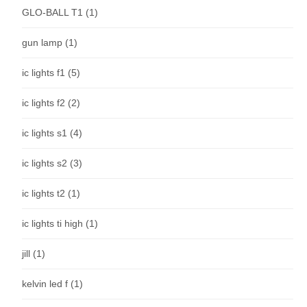
GLO-BALL T1
(1)
gun lamp
(1)
ic lights f1
(5)
ic lights f2
(2)
ic lights s1
(4)
ic lights s2
(3)
ic lights t2
(1)
ic lights ti high
(1)
jill
(1)
kelvin led f
(1)