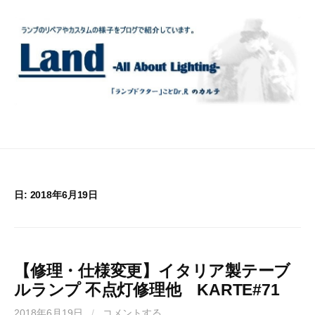
コ
ン
テ
ン
ツ
へ
ス
キ
ッ
プ
日:
2018年6月19日
【修理・仕様変更】イタリア製テーブ
ルランプ 不点灯修理他 KARTE#71
2018年6月19日
/
コメントする