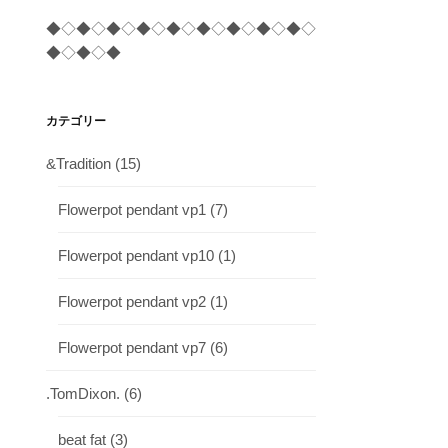
◆◇◆◇◆◇◆◇◆◇◆◇◆◇◆◇◆◇
◆◇◆◇◆
カテゴリー
&Tradition
(15)
Flowerpot pendant vp1
(7)
Flowerpot pendant vp10
(1)
Flowerpot pendant vp2
(1)
Flowerpot pendant vp7
(6)
.TomDixon.
(6)
beat fat
(3)