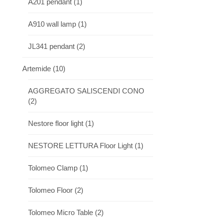
A201 pendant
(1)
A910 wall lamp
(1)
JL341 pendant
(2)
Artemide
(10)
AGGREGATO SALISCENDI CONO
(2)
Nestore floor light
(1)
NESTORE LETTURA Floor Light
(1)
Tolomeo Clamp
(1)
Tolomeo Floor
(2)
Tolomeo Micro Table
(2)