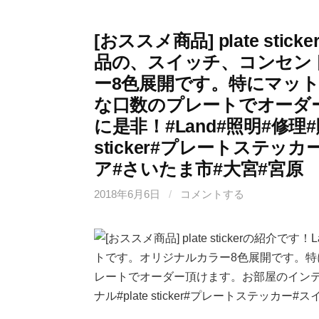
[おススメ商品] plate sti
品の、スイッチ、コンセン
ー8色展開です。特にマッ
な口数のプレートでオーダ
に是非！#Land#照明#修理#
sticker#プレートステ
ア#さいたま市#大宮#宮原
2018年6月6日
/
コメントする