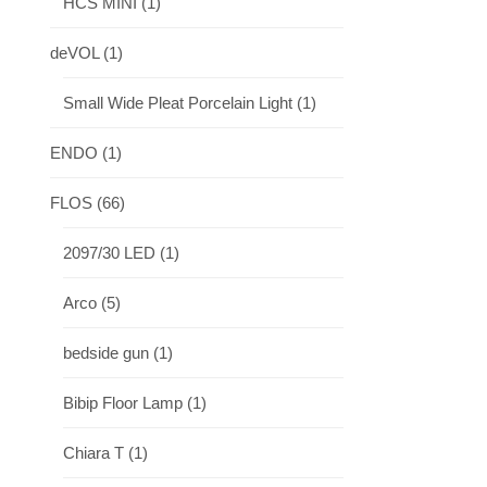
HCS MINI
(1)
deVOL
(1)
Small Wide Pleat Porcelain Light
(1)
ENDO
(1)
FLOS
(66)
2097/30 LED
(1)
Arco
(5)
bedside gun
(1)
Bibip Floor Lamp
(1)
Chiara T
(1)