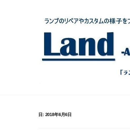
コ
ン
テ
ン
ツ
へ
ス
キ
ッ
プ
日:
2018年6月6日