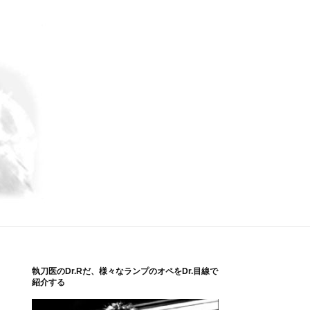
執刀医のDr.Rだ、様々なランプのオペをDr.目線で
紹介する