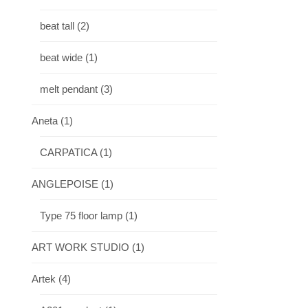
beat tall
(2)
beat wide
(1)
melt pendant
(3)
Aneta
(1)
CARPATICA
(1)
ANGLEPOISE
(1)
Type 75 floor lamp
(1)
ART WORK STUDIO
(1)
Artek
(4)