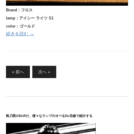
Brand：フロス
lamp：アイシー ライツ S1
color：ゴールド
続きを読む →
投
« 前へ
次へ »
稿
の
ペ
ー
ジ
送
執刀医のDr.Rだ、様々なランプのオペをDr.目線で紹介する
り