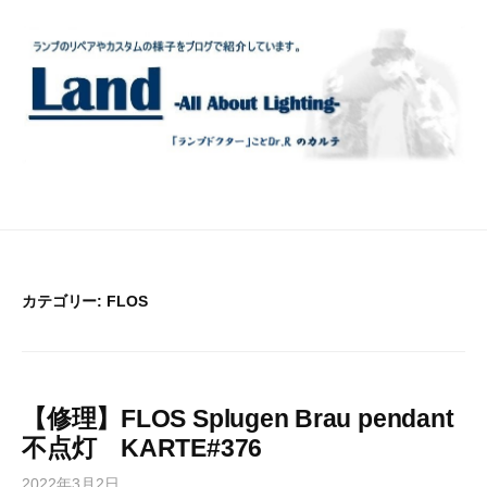
コ
ン
テ
ン
ツ
へ
ス
キ
ッ
プ
カテゴリー:
FLOS
【修理】FLOS Splugen Brau pendant
不点灯 KARTE#376
2022年3月2日