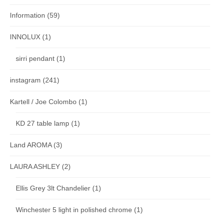
Information
(59)
INNOLUX
(1)
sirri pendant
(1)
instagram
(241)
Kartell / Joe Colombo
(1)
KD 27 table lamp
(1)
Land AROMA
(3)
LAURA ASHLEY
(2)
Ellis Grey 3lt Chandelier
(1)
Winchester 5 light in polished chrome
(1)