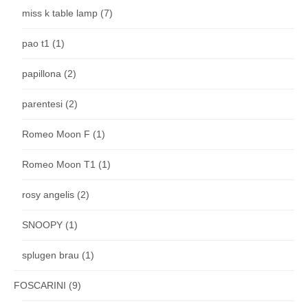
miss k table lamp
(7)
pao t1
(1)
papillona
(2)
parentesi
(2)
Romeo Moon F
(1)
Romeo Moon T1
(1)
rosy angelis
(2)
SNOOPY
(1)
splugen brau
(1)
FOSCARINI
(9)