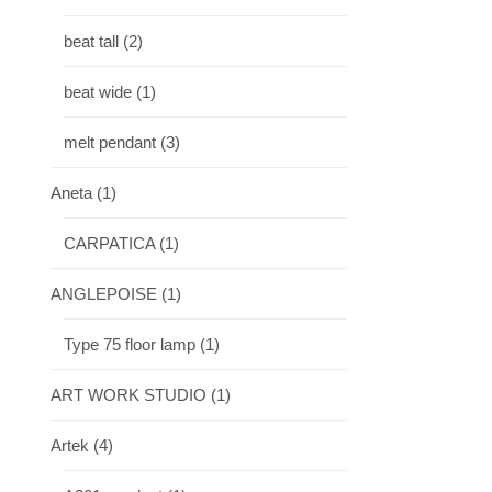
beat tall
(2)
beat wide
(1)
melt pendant
(3)
Aneta
(1)
CARPATICA
(1)
ANGLEPOISE
(1)
Type 75 floor lamp
(1)
ART WORK STUDIO
(1)
Artek
(4)