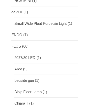
HCS MINI
(1)
deVOL
(1)
Small Wide Pleat Porcelain Light
(1)
ENDO
(1)
FLOS
(66)
2097/30 LED
(1)
Arco
(5)
bedside gun
(1)
Bibip Floor Lamp
(1)
Chiara T
(1)