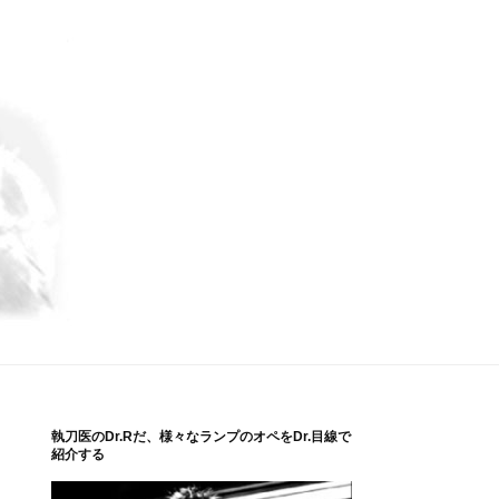
執刀医のDr.Rだ、様々なランプのオペをDr.目線で
紹介する