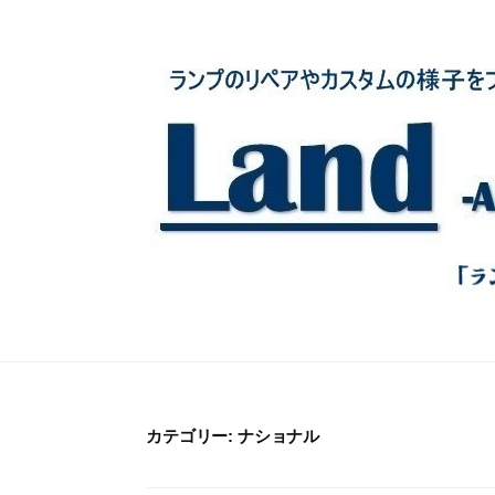
コ
ン
テ
ン
ツ
へ
ス
キ
ッ
プ
カテゴリー:
ナショナル