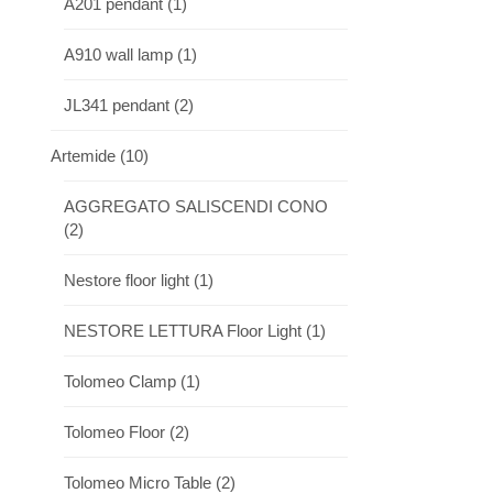
A201 pendant
(1)
A910 wall lamp
(1)
JL341 pendant
(2)
Artemide
(10)
AGGREGATO SALISCENDI CONO
(2)
Nestore floor light
(1)
NESTORE LETTURA Floor Light
(1)
Tolomeo Clamp
(1)
Tolomeo Floor
(2)
Tolomeo Micro Table
(2)