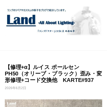
コ
ン
テ
ン
ツ
へ
ス
キ
ッ
プ
【修理+α】ルイス ポールセン
PH50（オリーブ・ブラック）歪み・変
形修理+コード交換他 KARTE#937
2026年6月2日