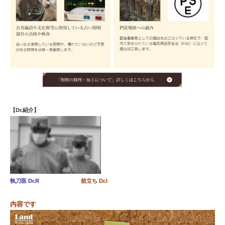
【Dr.紹介】
執刀医 Dr.R
前立ち Dr.I
内容です