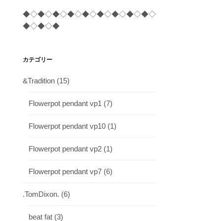
◆◇◆◇◆◇◆◇◆◇◆◇◆◇◆◇◆◇
◆◇◆◇◆
カテゴリー
&Tradition
(15)
Flowerpot pendant vp1
(7)
Flowerpot pendant vp10
(1)
Flowerpot pendant vp2
(1)
Flowerpot pendant vp7
(6)
.TomDixon.
(6)
beat fat
(3)