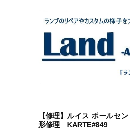
コ
ン
テ
ン
ツ
へ
ス
キ
ッ
プ
【修理】ルイス ポールセン
形修理 KARTE#849