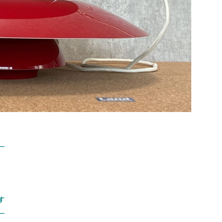
—
す
—