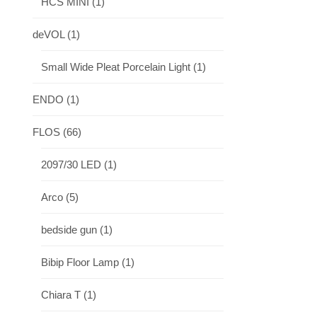
HCS MINI
(1)
deVOL
(1)
Small Wide Pleat Porcelain Light
(1)
ENDO
(1)
FLOS
(66)
2097/30 LED
(1)
Arco
(5)
bedside gun
(1)
Bibip Floor Lamp
(1)
Chiara T
(1)