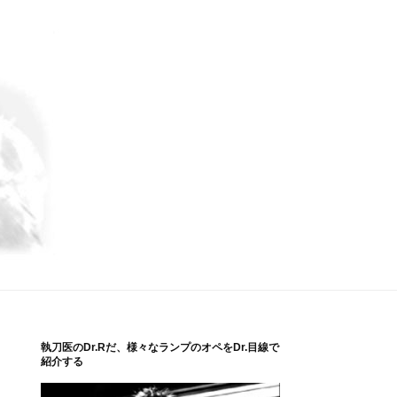
執刀医のDr.Rだ、様々なランプのオペをDr.目線で
紹介する