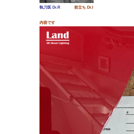
執刀医 Dr.R
前立ち Dr.I
内容です