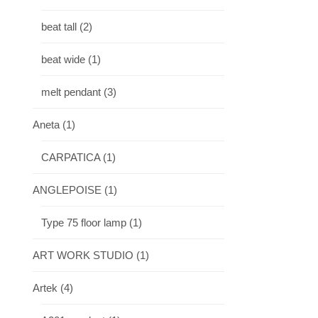
beat tall
(2)
beat wide
(1)
melt pendant
(3)
Aneta
(1)
CARPATICA
(1)
ANGLEPOISE
(1)
Type 75 floor lamp
(1)
ART WORK STUDIO
(1)
Artek
(4)