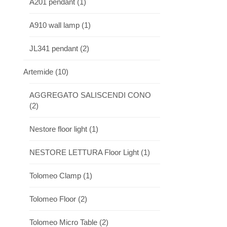
A201 pendant
(1)
A910 wall lamp
(1)
JL341 pendant
(2)
Artemide
(10)
AGGREGATO SALISCENDI CONO
(2)
Nestore floor light
(1)
NESTORE LETTURA Floor Light
(1)
Tolomeo Clamp
(1)
Tolomeo Floor
(2)
Tolomeo Micro Table
(2)