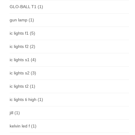
GLO-BALL T1
(1)
gun lamp
(1)
ic lights f1
(5)
ic lights f2
(2)
ic lights s1
(4)
ic lights s2
(3)
ic lights t2
(1)
ic lights ti high
(1)
jill
(1)
kelvin led f
(1)