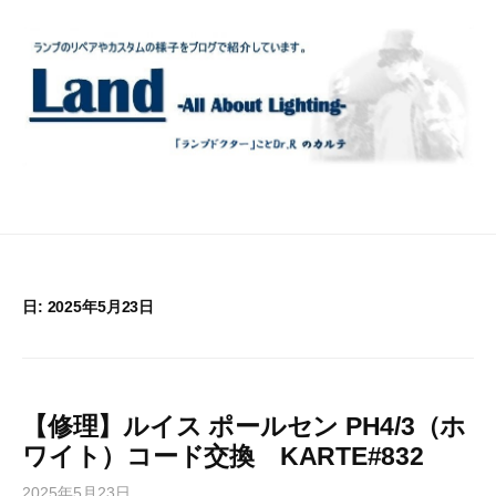
コ
ン
テ
ン
ツ
へ
ス
キ
ッ
プ
日:
2025年5月23日
【修理】ルイス ポールセン PH4/3（ホ
ワイト）コード交換 KARTE#832
2025年5月23日