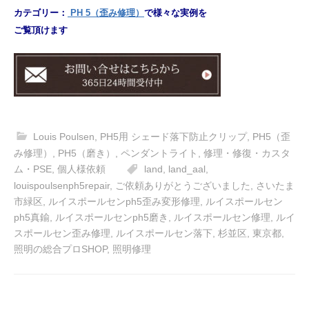
カテゴリー：
PH 5（歪み修理）
で様々な実例を
ご覧頂けます
Louis Poulsen
,
PH5用 シェード落下防止クリップ
,
PH5（歪
み修理）
,
PH5（磨き）
,
ペンダントライト
,
修理・修復・カスタ
ム・PSE
,
個人様依頼
land
,
land_aal
,
louispoulsenph5repair
,
ご依頼ありがとうございました
,
さいたま
市緑区
,
ルイスポールセンph5歪み変形修理
,
ルイスポールセン
ph5真鍮
,
ルイスポールセンph5磨き
,
ルイスポールセン修理
,
ルイ
スポールセン歪み修理
,
ルイスポールセン落下
,
杉並区
,
東京都
,
照明の総合プロSHOP
,
照明修理