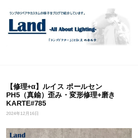
コ
ン
テ
ン
ツ
へ
ス
キ
ッ
プ
【修理+α】ルイス ポールセン
PH5（真鍮）歪み・変形修理+磨き
KARTE#785
2024年12月16日