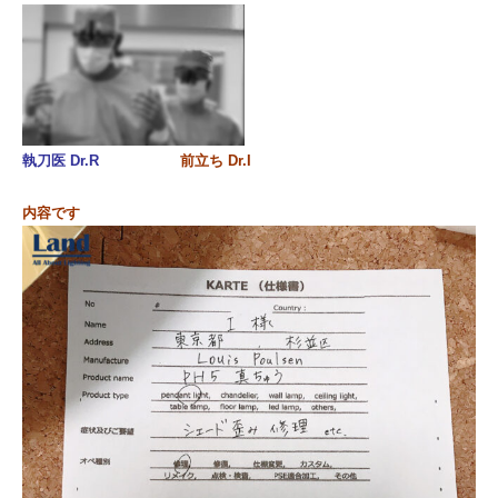
執刀医 Dr.R
前立ち Dr.I
内容です