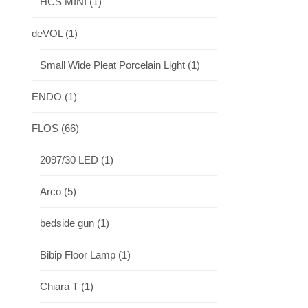
HCS MINI
(1)
deVOL
(1)
Small Wide Pleat Porcelain Light
(1)
ENDO
(1)
FLOS
(66)
2097/30 LED
(1)
Arco
(5)
bedside gun
(1)
Bibip Floor Lamp
(1)
Chiara T
(1)