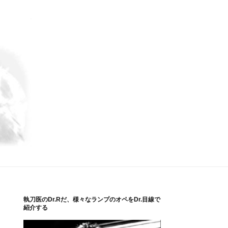
執刀医のDr.Rだ、様々なランプのオペをDr.目線で
紹介する