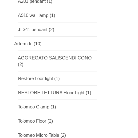
A201 pendant
(1)
A910 wall lamp
(1)
JL341 pendant
(2)
Artemide
(10)
AGGREGATO SALISCENDI CONO
(2)
Nestore floor light
(1)
NESTORE LETTURA Floor Light
(1)
Tolomeo Clamp
(1)
Tolomeo Floor
(2)
Tolomeo Micro Table
(2)