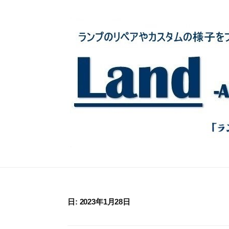
コ
ン
テ
ン
ツ
へ
ス
キ
ッ
プ
日:
2023年1月28日