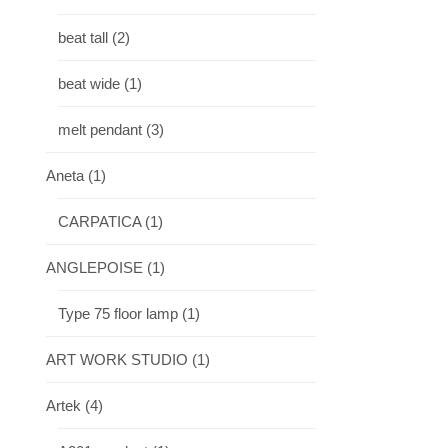
beat tall
(2)
beat wide
(1)
melt pendant
(3)
Aneta
(1)
CARPATICA
(1)
ANGLEPOISE
(1)
Type 75 floor lamp
(1)
ART WORK STUDIO
(1)
Artek
(4)