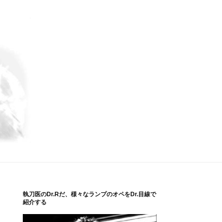
執刀医のDr.Rだ、様々なランプのオペをDr.目線で
紹介する