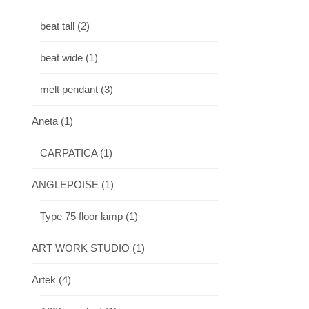
beat tall
(2)
beat wide
(1)
melt pendant
(3)
Aneta
(1)
CARPATICA
(1)
ANGLEPOISE
(1)
Type 75 floor lamp
(1)
ART WORK STUDIO
(1)
Artek
(4)