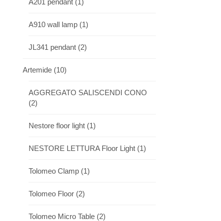
A201 pendant
(1)
A910 wall lamp
(1)
JL341 pendant
(2)
Artemide
(10)
AGGREGATO SALISCENDI CONO
(2)
Nestore floor light
(1)
NESTORE LETTURA Floor Light
(1)
Tolomeo Clamp
(1)
Tolomeo Floor
(2)
Tolomeo Micro Table
(2)