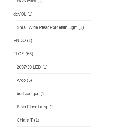
HCS MINI
(1)
deVOL
(1)
Small Wide Pleat Porcelain Light
(1)
ENDO
(1)
FLOS
(66)
2097/30 LED
(1)
Arco
(5)
bedside gun
(1)
Bibip Floor Lamp
(1)
Chiara T
(1)