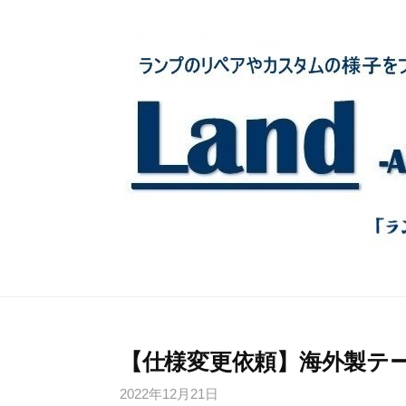
コ
ン
テ
ン
ツ
へ
ス
キ
ッ
プ
【仕様変更依頼】海外製テーブ
2022年12月21日