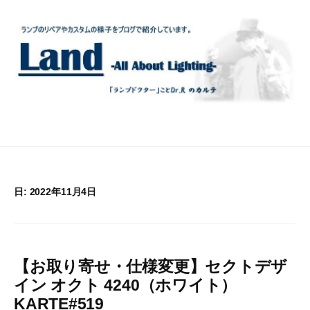
コ
ン
テ
ン
ツ
へ
ス
キ
ッ
プ
日:
2022年11月4日
【お取り寄せ・仕様変更】セクトデザ
イン オクト 4240（ホワイト）
KARTE#519