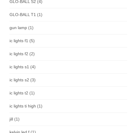
GLO-BALL S2
(4)
GLO-BALL T1
(1)
gun lamp
(1)
ic lights f1
(5)
ic lights f2
(2)
ic lights s1
(4)
ic lights s2
(3)
ic lights t2
(1)
ic lights ti high
(1)
jill
(1)
kelvin led f
(1)