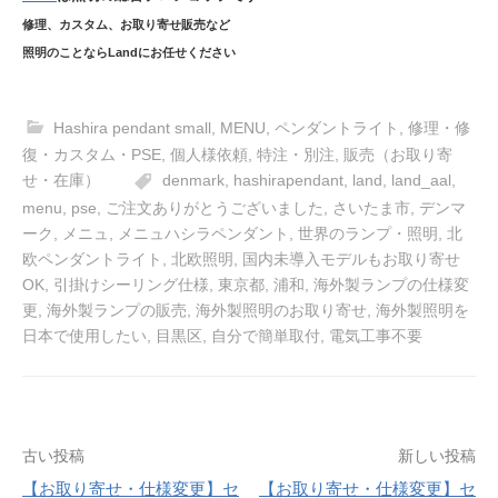
修理、カスタム、お取り寄せ販売など
照明のことならLandにお任せください
Hashira pendant small
,
MENU
,
ペンダントライト
,
修理・修
復・カスタム・PSE
,
個人様依頼
,
特注・別注
,
販売（お取り寄
せ・在庫）
denmark
,
hashirapendant
,
land
,
land_aal
,
menu
,
pse
,
ご注文ありがとうございました
,
さいたま市
,
デンマ
ーク
,
メニュ
,
メニュハシラペンダント
,
世界のランプ・照明
,
北
欧ペンダントライト
,
北欧照明
,
国内未導入モデルもお取り寄せ
OK
,
引掛けシーリング仕様
,
東京都
,
浦和
,
海外製ランプの仕様変
更
,
海外製ランプの販売
,
海外製照明のお取り寄せ
,
海外製照明を
日本で使用したい
,
目黒区
,
自分で簡単取付
,
電気工事不要
投
古い投稿
新しい投稿
稿
【お取り寄せ・仕様変更】セ
【お取り寄せ・仕様変更】セ