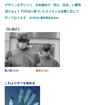
デザインを守りつつ、日本国内で
「安心・安全」に愛用
頂けるよう PSE法
に基づいたカスタム
を必要に応じて
行っております
※PSE法=電気用品安全法
【Dr.紹介】
執刀医 Dr.R
前立ち Dr.I
これよりオペを始める