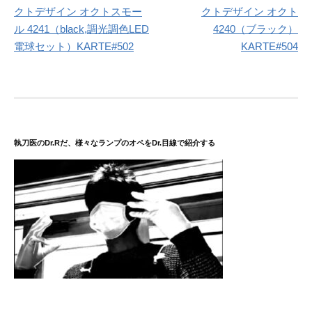
クトデザイン オクトスモー
クトデザイン オクト
ナ
ル 4241（black,調光調色LED
4240（ブラック）
ビ
電球セット）KARTE#502
KARTE#504
ゲ
ー
シ
ョ
執刀医のDr.Rだ、様々なランプのオペをDr.目線で紹介する
ン