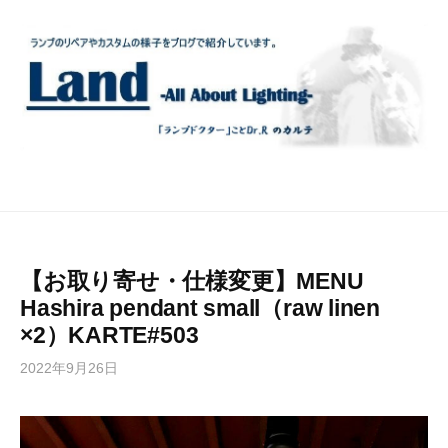
コ
ン
テ
ン
ツ
へ
ス
キ
ッ
プ
【お取り寄せ・仕様変更】MENU
Hashira pendant small（raw linen
×2）KARTE#503
2022年9月26日