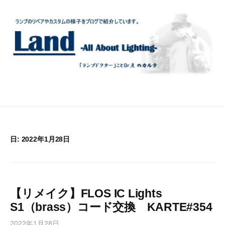
コ
ン
テ
ン
ツ
へ
ス
キ
ッ
プ
日:
2022年1月28日
【リメイク】FLOS IC Lights
S1（brass）コード交換 KARTE#354
2022年1月28日