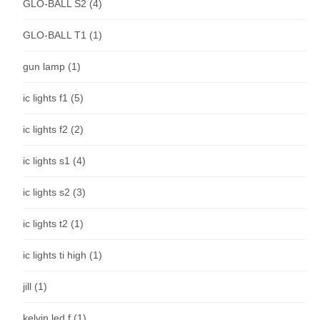
GLO-BALL S2
(4)
GLO-BALL T1
(1)
gun lamp
(1)
ic lights f1
(5)
ic lights f2
(2)
ic lights s1
(4)
ic lights s2
(3)
ic lights t2
(1)
ic lights ti high
(1)
jill
(1)
kelvin led f
(1)