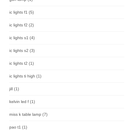
ic lights f1
(5)
ic lights f2
(2)
ic lights s1
(4)
ic lights s2
(3)
ic lights t2
(1)
ic lights ti high
(1)
jill
(1)
kelvin led f
(1)
miss k table lamp
(7)
pao t1
(1)