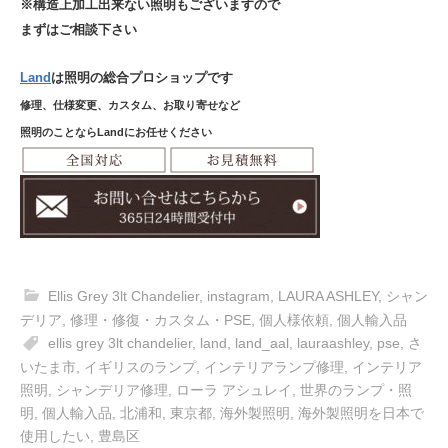
※構造上加工出来ない照明もございますので
まずはご相談下さい
Land
は照明の総合プロショップです
修理、仕様変更、カスタム、お取り寄せなど
照明のことならLandにお任せください
Ellis Grey 3lt Chandelier
,
instagram
,
LAURA ASHLEY
,
シャン
デリア
,
修理・修復・カスタム・PSE
,
個人様依頼
,
個人輸入品
ellis grey 3lt chandelier
,
land
,
land_aal
,
lauraashley
,
pse
,
さ
いたま市
,
イギリスのランプ
,
インテリアランプ修理
,
インテリア
照明
,
シャンデリア修理
,
ローラ アシュレイ
,
世界のランプ・照
明
,
個人輸入品
,
北浦和
,
東京都
,
海外製照明
,
海外製照明を日本で
使用したい
,
豊島区