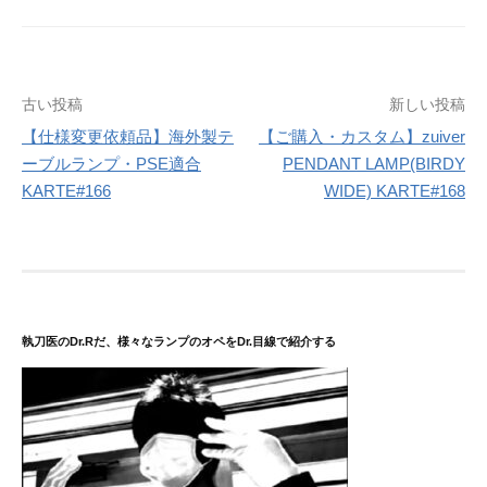
投
古い投稿
新しい投稿
稿
【仕様変更依頼品】海外製テ
【ご購入・カスタム】zuiver
ーブルランプ・PSE適合
PENDANT LAMP(BIRDY
ナ
KARTE#166
WIDE) KARTE#168
ビ
ゲ
ー
シ
ョ
執刀医のDr.Rだ、様々なランプのオペをDr.目線で紹介する
ン