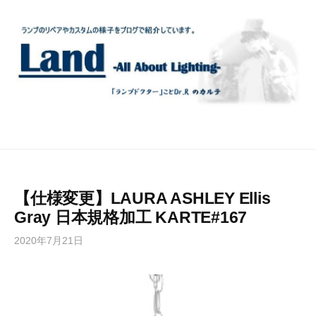
コ
ン
テ
ン
ツ
へ
ス
キ
ッ
プ
【仕様変更】LAURA ASHLEY Ellis
Gray 日本規格加工 KARTE#167
2020年7月21日