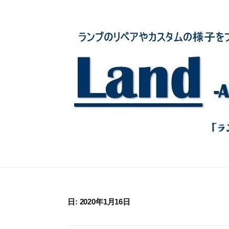
コ
ン
テ
ン
ツ
へ
ス
キ
ッ
プ
日:
2020年1月16日