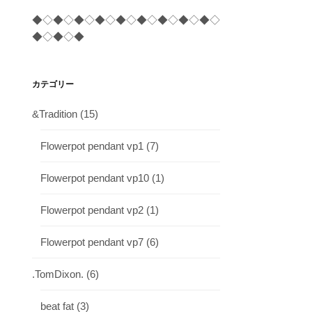
◆◇◆◇◆◇◆◇◆◇◆◇◆◇◆◇◆◇
◆◇◆◇◆
カテゴリー
&Tradition
(15)
Flowerpot pendant vp1
(7)
Flowerpot pendant vp10
(1)
Flowerpot pendant vp2
(1)
Flowerpot pendant vp7
(6)
.TomDixon.
(6)
beat fat
(3)