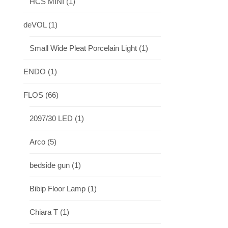
HCS MINI
(1)
deVOL
(1)
Small Wide Pleat Porcelain Light
(1)
ENDO
(1)
FLOS
(66)
2097/30 LED
(1)
Arco
(5)
bedside gun
(1)
Bibip Floor Lamp
(1)
Chiara T
(1)