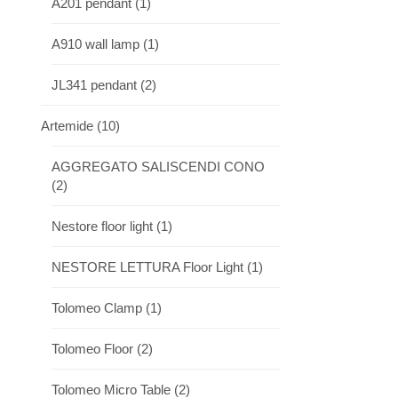
A201 pendant
(1)
A910 wall lamp
(1)
JL341 pendant
(2)
Artemide
(10)
AGGREGATO SALISCENDI CONO
(2)
Nestore floor light
(1)
NESTORE LETTURA Floor Light
(1)
Tolomeo Clamp
(1)
Tolomeo Floor
(2)
Tolomeo Micro Table
(2)