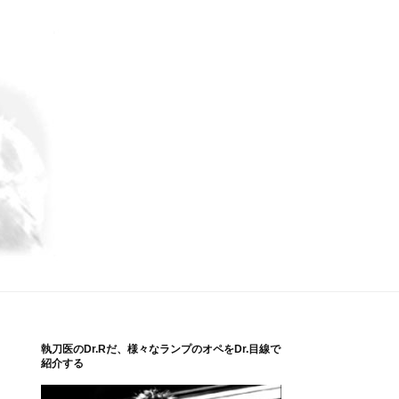
執刀医のDr.Rだ、様々なランプのオペをDr.目線で
紹介する