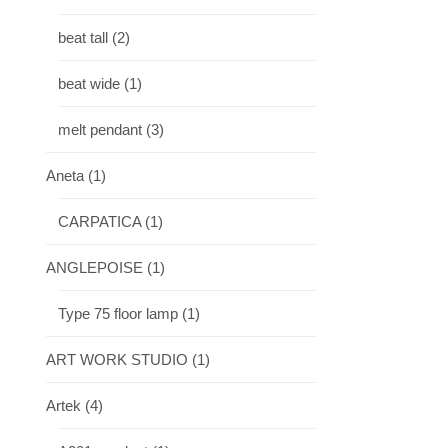
beat tall
(2)
beat wide
(1)
melt pendant
(3)
Aneta
(1)
CARPATICA
(1)
ANGLEPOISE
(1)
Type 75 floor lamp
(1)
ART WORK STUDIO
(1)
Artek
(4)