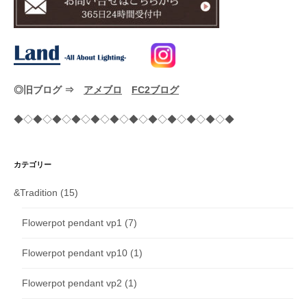
◎旧ブログ ⇒
アメブロ
FC2ブログ
◆◇◆◇◆◇◆◇◆◇◆◇◆◇◆◇◆◇◆◇◆◇◆
カテゴリー
&Tradition
(15)
Flowerpot pendant vp1
(7)
Flowerpot pendant vp10
(1)
Flowerpot pendant vp2
(1)