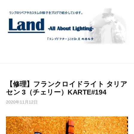
コ
ン
テ
ン
ツ
へ
ス
キ
ッ
プ
【修理】フランクロイドライト タリア
セン 3（チェリー）KARTE#194
2020年11月12日