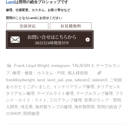
Land
は照明の総合プロショップです
修理、仕様変更、カスタム、お取り寄せなど
照明のことならLandにお任せください
Frank Lloyd Wright
,
instagram
,
TALIESIN 3
,
テーブルラン
プ
,
修理・修復・カスタム・PSE
,
個人様依頼
franklloydwright
,
land
,
land_aal
,
pse
,
taliesin2
,
taliesin3
,
ご依頼
ありがとうございました
,
インテリアランプ修理
,
タリアセン3
,
タリアセン修理
,
テーブルライト修理
,
テーブルランプ修理
,
フラ
ンク・ロイド・ライト
,
フロアランプ修理
,
世界のランプ・照明
,
入間市
,
埼玉県
,
海外製ランプの修理
,
海外製照明
,
照明の総合プ
ロSHOP
,
照明修理