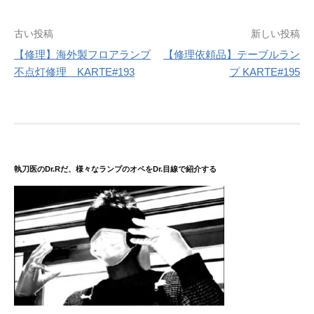
投
古い投稿
新しい投稿
稿
【修理】海外製フロアランプ
【修理依頼品】テーブルラン
不点灯修理 KARTE#193
プ KARTE#195
ナ
ビ
ゲ
ー
シ
執刀医のDr.Rだ、様々なランプのオペをDr.目線で紹介する
ョ
ン