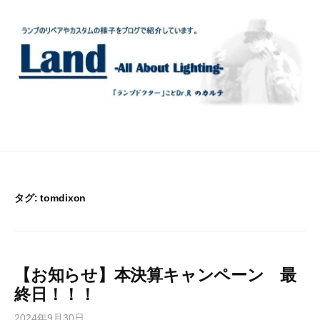
コ
ン
テ
ン
ツ
へ
ス
キ
ッ
プ
タグ:
tomdixon
【お知らせ】本決算キャンペーン 最
終日！！！
2024年9月30日