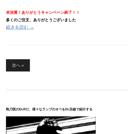
本決算！ありがとうキャンペーン終了！！
多くのご注文、ありがとうございました
続きを読む →
投
次へ »
稿
の
ペ
ー
ジ
送
執刀医のDr.Rだ、様々なランプのオペをDr.目線で紹介する
り