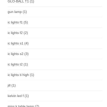
GLO-BALL T1
(1)
gun lamp
(1)
ic lights f1
(5)
ic lights f2
(2)
ic lights s1
(4)
ic lights s2
(3)
ic lights t2
(1)
ic lights ti high
(1)
jill
(1)
kelvin led f
(1)
miss k table lamp
(7)