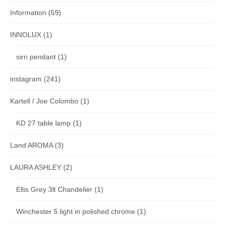
Information
(59)
INNOLUX
(1)
sirri pendant
(1)
instagram
(241)
Kartell / Joe Colombo
(1)
KD 27 table lamp
(1)
Land AROMA
(3)
LAURA ASHLEY
(2)
Ellis Grey 3lt Chandelier
(1)
Winchester 5 light in polished chrome
(1)