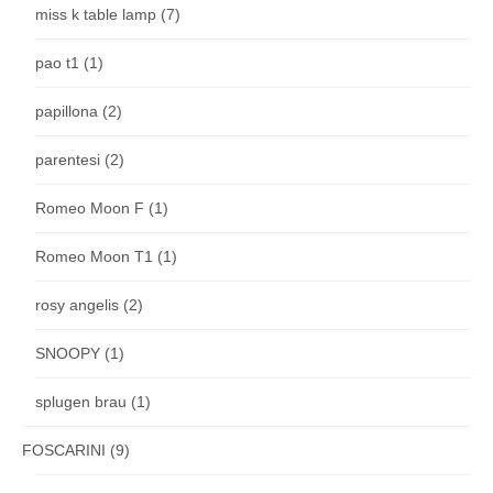
miss k table lamp
(7)
pao t1
(1)
papillona
(2)
parentesi
(2)
Romeo Moon F
(1)
Romeo Moon T1
(1)
rosy angelis
(2)
SNOOPY
(1)
splugen brau
(1)
FOSCARINI
(9)