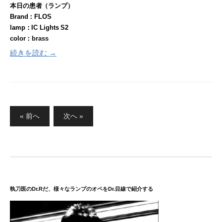
本日の患者（ランプ）
Brand：FLOS
lamp：IC Lights S2
color：
brass
続きを読む →
投
« 前へ
次へ »
稿
の
ペ
ー
ジ
送
執刀医のDr.Rだ、様々なランプのオペをDr.目線で紹介する
り