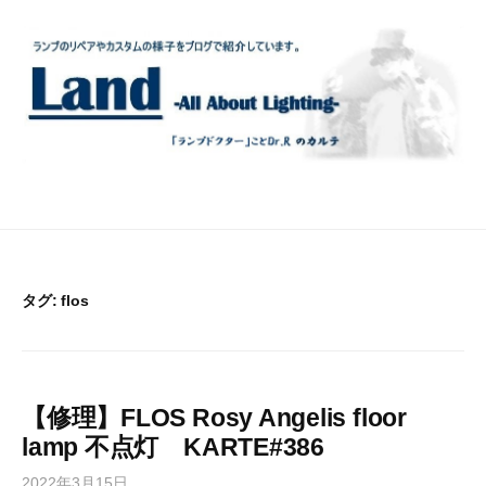
コ
ン
テ
ン
ツ
へ
ス
キ
ッ
プ
タグ:
flos
【修理】FLOS Rosy Angelis floor
lamp 不点灯 KARTE#386
2022年3月15日