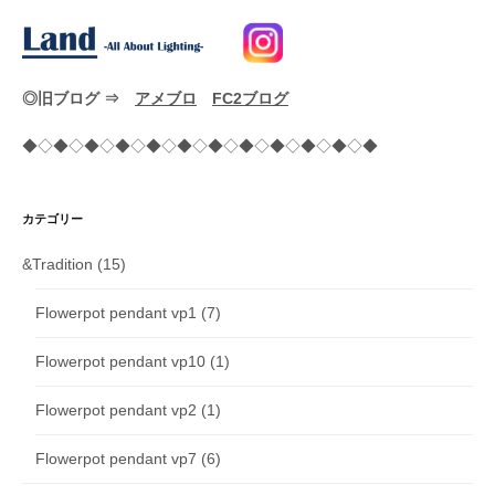
◎旧ブログ ⇒
アメブロ
FC2ブログ
◆◇◆◇◆◇◆◇◆◇◆◇◆◇◆◇◆◇◆◇◆◇◆
カテゴリー
&Tradition
(15)
Flowerpot pendant vp1
(7)
Flowerpot pendant vp10
(1)
Flowerpot pendant vp2
(1)
Flowerpot pendant vp7
(6)