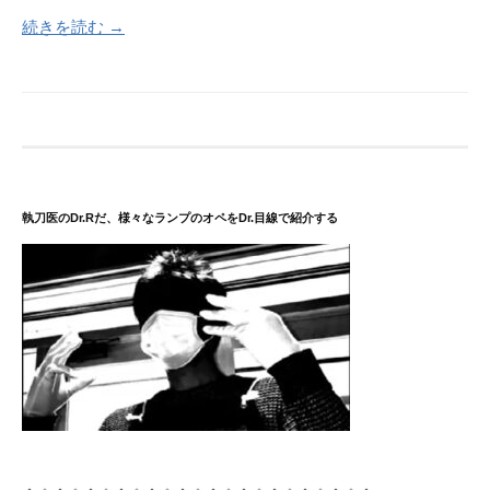
続きを読む →
執刀医のDr.Rだ、様々なランプのオペをDr.目線で紹介する