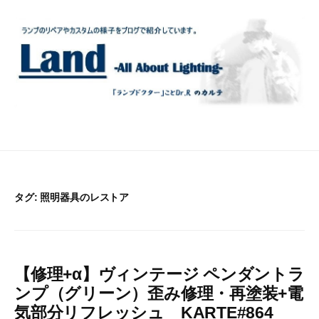
コ
ン
テ
ン
ツ
へ
ス
キ
ッ
プ
タグ:
照明器具のレストア
【修理+α】ヴィンテージ ペンダントラ
ンプ（グリーン）歪み修理・再塗装+電
気部分リフレッシュ KARTE#864