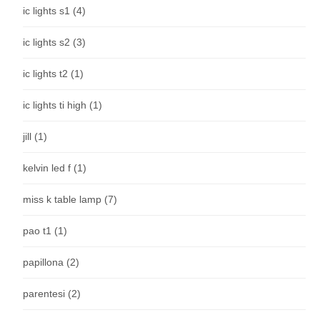
ic lights s1
(4)
ic lights s2
(3)
ic lights t2
(1)
ic lights ti high
(1)
jill
(1)
kelvin led f
(1)
miss k table lamp
(7)
pao t1
(1)
papillona
(2)
parentesi
(2)