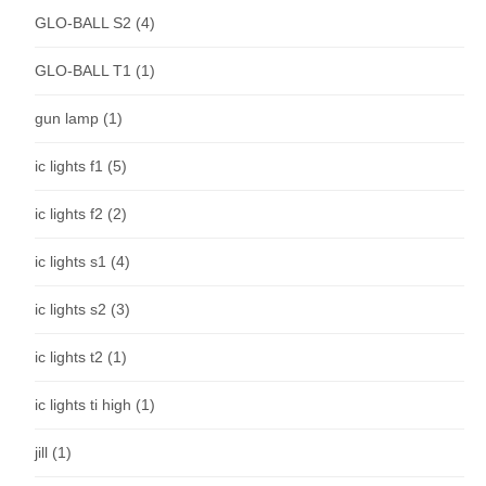
GLO-BALL S2
(4)
GLO-BALL T1
(1)
gun lamp
(1)
ic lights f1
(5)
ic lights f2
(2)
ic lights s1
(4)
ic lights s2
(3)
ic lights t2
(1)
ic lights ti high
(1)
jill
(1)