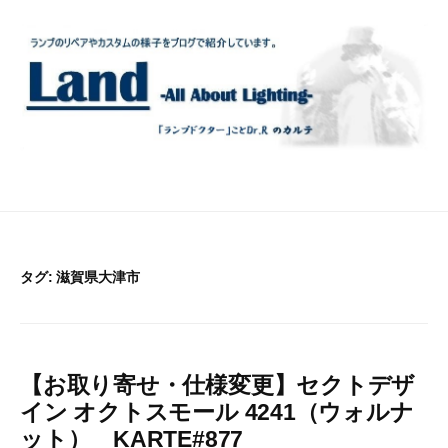
コ
ン
テ
ン
ツ
へ
ス
キ
ッ
プ
タグ:
滋賀県大津市
【お取り寄せ・仕様変更】セクトデザ
イン オクトスモール 4241（ウォルナ
ット） KARTE#877