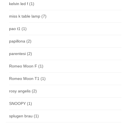
kelvin led f
(1)
miss k table lamp
(7)
pao t1
(1)
papillona
(2)
parentesi
(2)
Romeo Moon F
(1)
Romeo Moon T1
(1)
rosy angelis
(2)
SNOOPY
(1)
splugen brau
(1)