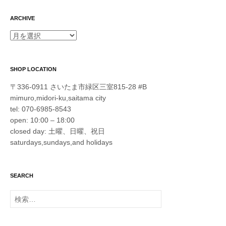
ARCHIVE
ARCHIVE
SHOP LOCATION
〒336-0911 さいたま市緑区三室815-28 #B
mimuro,midori-ku,saitama city
tel: 070-6985-8543
open: 10:00 – 18:00
closed day: 土曜、日曜、祝日
saturdays,sundays,and holidays
SEARCH
検
索: