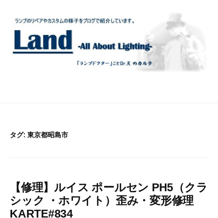
コ
ン
テ
ン
ツ
へ
ス
キ
ッ
プ
タグ:
東京都昭島市
【修理】ルイス ポールセン PH5（クラ
シック ・ホワイト）歪み・変形修理
KARTE#834