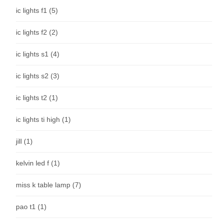
ic lights f1
(5)
ic lights f2
(2)
ic lights s1
(4)
ic lights s2
(3)
ic lights t2
(1)
ic lights ti high
(1)
jill
(1)
kelvin led f
(1)
miss k table lamp
(7)
pao t1
(1)