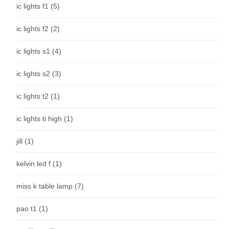
ic lights f1
(5)
ic lights f2
(2)
ic lights s1
(4)
ic lights s2
(3)
ic lights t2
(1)
ic lights ti high
(1)
jill
(1)
kelvin led f
(1)
miss k table lamp
(7)
pao t1
(1)