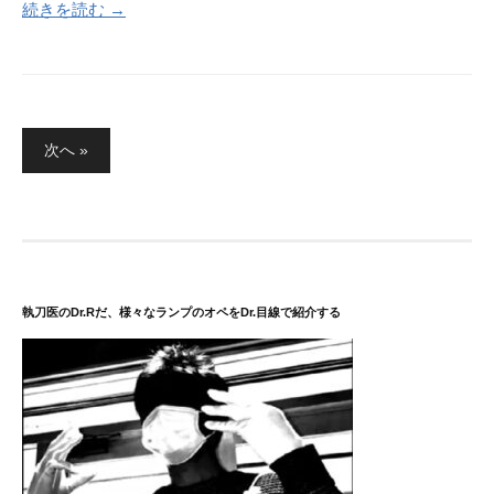
続きを読む →
投
次へ »
稿
の
ペ
ー
ジ
送
執刀医のDr.Rだ、様々なランプのオペをDr.目線で紹介する
り