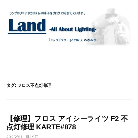
コ
ン
テ
ン
ツ
へ
ス
キ
ッ
プ
タグ:
フロス不点灯修理
【修理】フロス アイシーライツ F2 不
点灯修理 KARTE#878
2025年11月19日