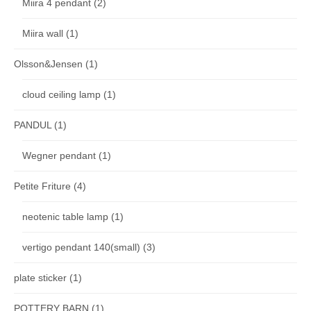
Miira 4 pendant
(2)
Miira wall
(1)
Olsson&Jensen
(1)
cloud ceiling lamp
(1)
PANDUL
(1)
Wegner pendant
(1)
Petite Friture
(4)
neotenic table lamp
(1)
vertigo pendant 140(small)
(3)
plate sticker
(1)
POTTERY BARN
(1)