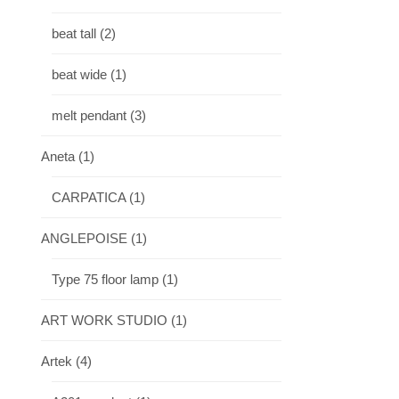
beat tall
(2)
beat wide
(1)
melt pendant
(3)
Aneta
(1)
CARPATICA
(1)
ANGLEPOISE
(1)
Type 75 floor lamp
(1)
ART WORK STUDIO
(1)
Artek
(4)