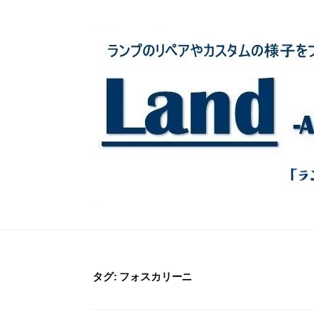
コ
ン
テ
ン
ツ
へ
ス
キ
ッ
プ
タグ:
フォスカリーニ