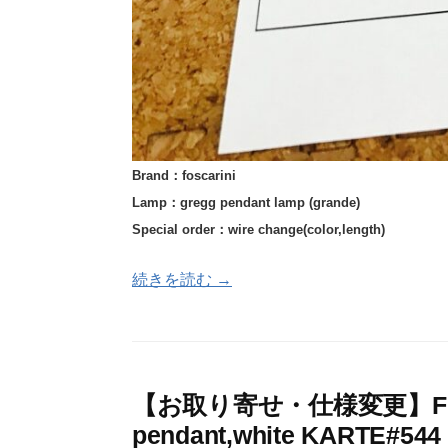
Brand：foscarini
Lamp：gregg pendant lamp (grande)
Special order：wire change(color,length)
続きを読む →
【お取り寄せ・仕様変更】FOSCA
pendant,white KARTE#544