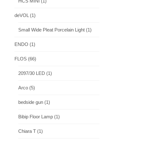
HCS MINI
(1)
deVOL
(1)
Small Wide Pleat Porcelain Light
(1)
ENDO
(1)
FLOS
(66)
2097/30 LED
(1)
Arco
(5)
bedside gun
(1)
Bibip Floor Lamp
(1)
Chiara T
(1)