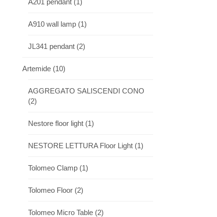
A201 pendant
(1)
A910 wall lamp
(1)
JL341 pendant
(2)
Artemide
(10)
AGGREGATO SALISCENDI CONO
(2)
Nestore floor light
(1)
NESTORE LETTURA Floor Light
(1)
Tolomeo Clamp
(1)
Tolomeo Floor
(2)
Tolomeo Micro Table
(2)