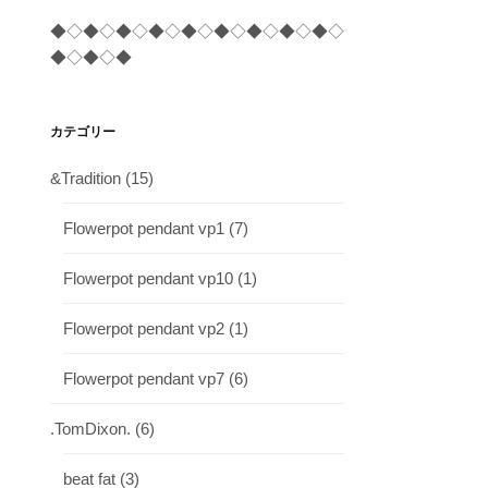
◆◇◆◇◆◇◆◇◆◇◆◇◆◇◆◇◆◇
◆◇◆◇◆
カテゴリー
&Tradition
(15)
Flowerpot pendant vp1
(7)
Flowerpot pendant vp10
(1)
Flowerpot pendant vp2
(1)
Flowerpot pendant vp7
(6)
.TomDixon.
(6)
beat fat
(3)