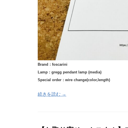
Brand：foscarini
Lamp：gregg pendant lamp (media)
Special order：wire change(color,length)
続きを読む →