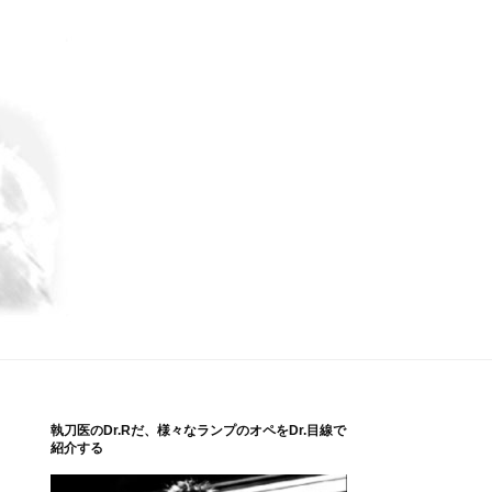
執刀医のDr.Rだ、様々なランプのオペをDr.目線で
紹介する