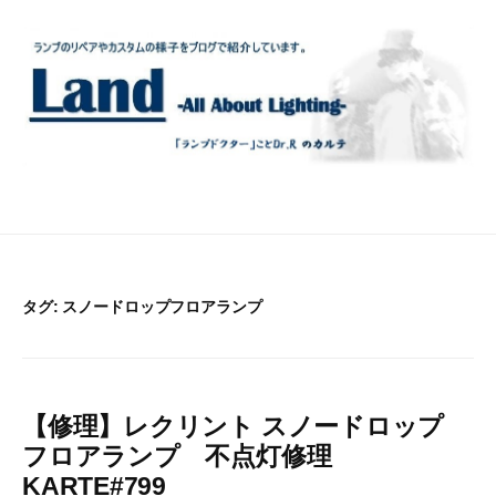
コ
ン
テ
ン
ツ
へ
ス
キ
ッ
プ
タグ:
スノードロップフロアランプ
【修理】レクリント スノードロップ
フロアランプ 不点灯修理
KARTE#799