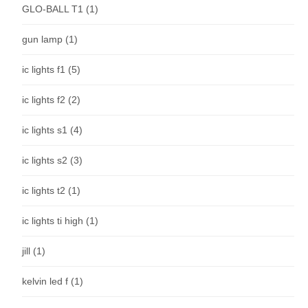
GLO-BALL T1
(1)
gun lamp
(1)
ic lights f1
(5)
ic lights f2
(2)
ic lights s1
(4)
ic lights s2
(3)
ic lights t2
(1)
ic lights ti high
(1)
jill
(1)
kelvin led f
(1)