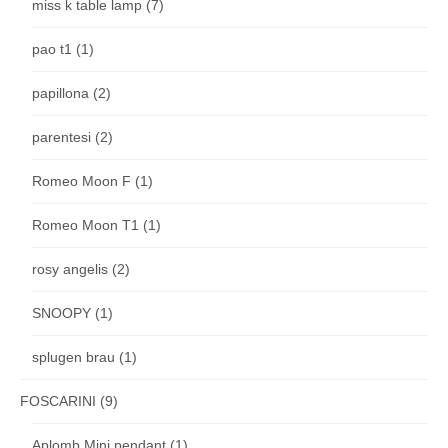
miss k table lamp
(7)
pao t1
(1)
papillona
(2)
parentesi
(2)
Romeo Moon F
(1)
Romeo Moon T1
(1)
rosy angelis
(2)
SNOOPY
(1)
splugen brau
(1)
FOSCARINI
(9)
Aplomb Mini pendant
(1)