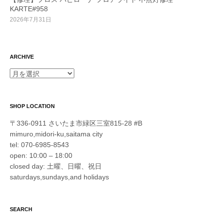
KARTE#958
2026年7月31日
ARCHIVE
ARCHIVE
SHOP LOCATION
〒336-0911 さいたま市緑区三室815-28 #B
mimuro,midori-ku,saitama city
tel: 070-6985-8543
open: 10:00 – 18:00
closed day: 土曜、日曜、祝日
saturdays,sundays,and holidays
SEARCH