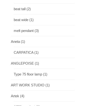
beat tall
(2)
beat wide
(1)
melt pendant
(3)
Aneta
(1)
CARPATICA
(1)
ANGLEPOISE
(1)
Type 75 floor lamp
(1)
ART WORK STUDIO
(1)
Artek
(4)