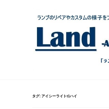
コ
ン
テ
ン
ツ
へ
ス
キ
ッ
プ
タグ:
アイシーライトt1ハイ