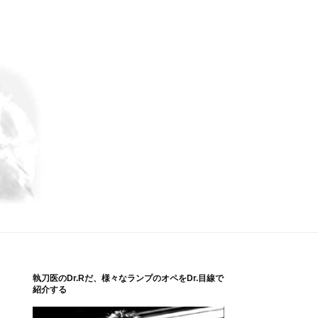
執刀医のDr.Rだ、様々なランプのオペをDr.目線で
紹介する