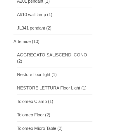
A201 pendant
(1)
A910 wall lamp
(1)
JL341 pendant
(2)
Artemide
(10)
AGGREGATO SALISCENDI CONO
(2)
Nestore floor light
(1)
NESTORE LETTURA Floor Light
(1)
Tolomeo Clamp
(1)
Tolomeo Floor
(2)
Tolomeo Micro Table
(2)