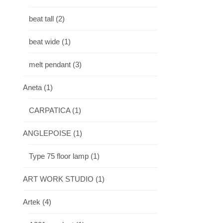
beat tall
(2)
beat wide
(1)
melt pendant
(3)
Aneta
(1)
CARPATICA
(1)
ANGLEPOISE
(1)
Type 75 floor lamp
(1)
ART WORK STUDIO
(1)
Artek
(4)