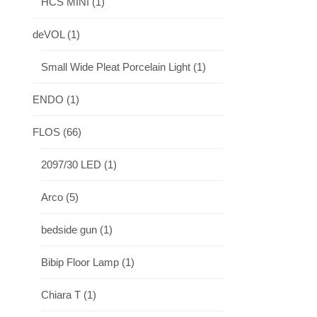
HCS MINI
(1)
deVOL
(1)
Small Wide Pleat Porcelain Light
(1)
ENDO
(1)
FLOS
(66)
2097/30 LED
(1)
Arco
(5)
bedside gun
(1)
Bibip Floor Lamp
(1)
Chiara T
(1)