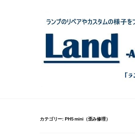
コ
ン
テ
ン
ツ
へ
ス
キ
ッ
プ
カテゴリー:
PH5 mini（歪み修理）