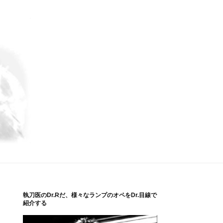
執刀医のDr.Rだ、様々なランプのオペをDr.目線で
紹介する