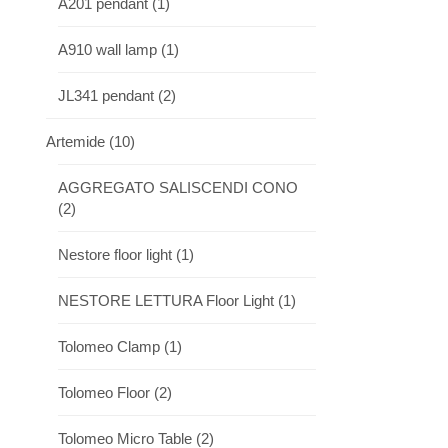
A201 pendant
(1)
A910 wall lamp
(1)
JL341 pendant
(2)
Artemide
(10)
AGGREGATO SALISCENDI CONO
(2)
Nestore floor light
(1)
NESTORE LETTURA Floor Light
(1)
Tolomeo Clamp
(1)
Tolomeo Floor
(2)
Tolomeo Micro Table
(2)