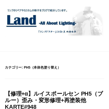
コ
ン
テ
ン
ツ
へ
ス
キ
ッ
プ
カテゴリー:
PH5（本体色塗り替え）
【修理+α】ルイスポールセン PH5（ブ
ルー）歪み・変形修理+再塗装他
KARTE#948