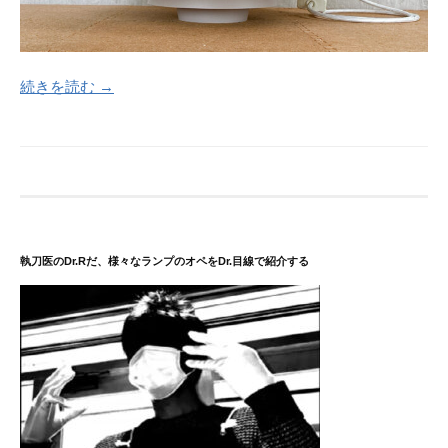
続きを読む →
執刀医のDr.Rだ、様々なランプのオペをDr.目線で紹介する