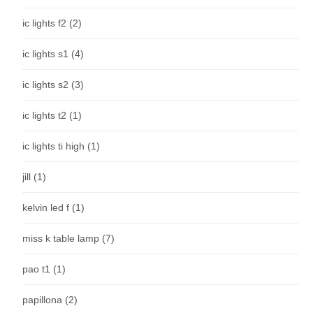
ic lights f2
(2)
ic lights s1
(4)
ic lights s2
(3)
ic lights t2
(1)
ic lights ti high
(1)
jill
(1)
kelvin led f
(1)
miss k table lamp
(7)
pao t1
(1)
papillona
(2)