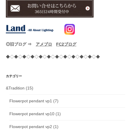
◎旧ブログ ⇒
アメブロ
FC2ブログ
◆◇◆◇◆◇◆◇◆◇◆◇◆◇◆◇◆◇◆◇◆◇◆
カテゴリー
&Tradition
(15)
Flowerpot pendant vp1
(7)
Flowerpot pendant vp10
(1)
Flowerpot pendant vp2
(1)