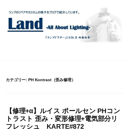
コ
ン
テ
ン
ツ
へ
ス
キ
ッ
プ
カテゴリー:
PH Kontrast（歪み修理）
【修理+α】ルイス ポールセン PHコン
トラスト 歪み・変形修理+電気部分リ
フレッシュ KARTE#872