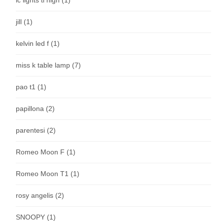
jill
(1)
kelvin led f
(1)
miss k table lamp
(7)
pao t1
(1)
papillona
(2)
parentesi
(2)
Romeo Moon F
(1)
Romeo Moon T1
(1)
rosy angelis
(2)
SNOOPY
(1)