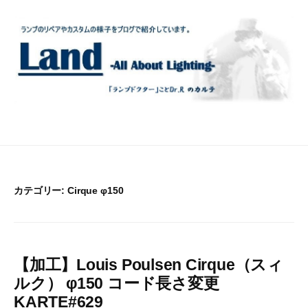
コ
ン
テ
ン
ツ
へ
ス
キ
ッ
プ
カテゴリー:
Cirque φ150
【加工】Louis Poulsen Cirque（スィ
ルク） φ150 コード長さ変更
KARTE#629