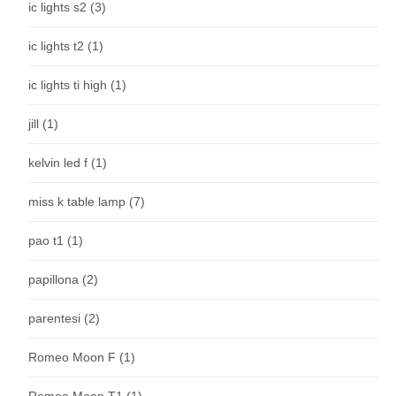
ic lights s2
(3)
ic lights t2
(1)
ic lights ti high
(1)
jill
(1)
kelvin led f
(1)
miss k table lamp
(7)
pao t1
(1)
papillona
(2)
parentesi
(2)
Romeo Moon F
(1)
Romeo Moon T1
(1)