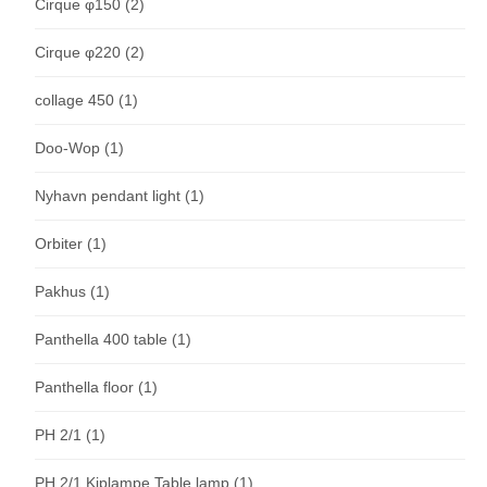
Cirque φ150
(2)
Cirque φ220
(2)
collage 450
(1)
Doo-Wop
(1)
Nyhavn pendant light
(1)
Orbiter
(1)
Pakhus
(1)
Panthella 400 table
(1)
Panthella floor
(1)
PH 2/1
(1)
PH 2/1 Kiplampe Table lamp
(1)