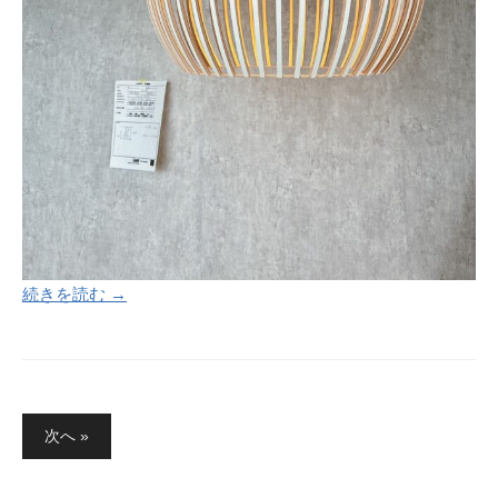
続きを読む →
投
次へ »
稿
の