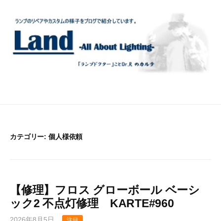
コ
ン
テ
ン
ツ
へ
ス
キ
ッ
プ
カテゴリー:
個人様依頼
【修理】フロス グローボール ベーシ
ック2 不点灯修理 KARTE#960
2026年8月5日
注目