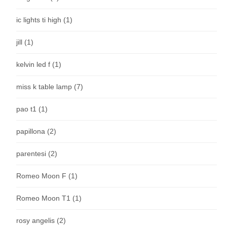
ic lights ti high
(1)
jill
(1)
kelvin led f
(1)
miss k table lamp
(7)
pao t1
(1)
papillona
(2)
parentesi
(2)
Romeo Moon F
(1)
Romeo Moon T1
(1)
rosy angelis
(2)