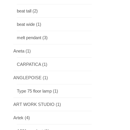
beat tall
(2)
beat wide
(1)
melt pendant
(3)
Aneta
(1)
CARPATICA
(1)
ANGLEPOISE
(1)
Type 75 floor lamp
(1)
ART WORK STUDIO
(1)
Artek
(4)