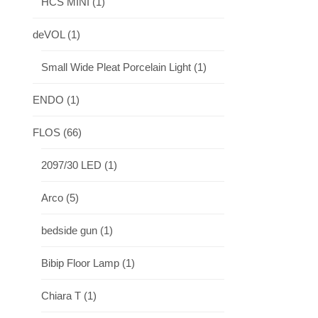
HCS MINI
(1)
deVOL
(1)
Small Wide Pleat Porcelain Light
(1)
ENDO
(1)
FLOS
(66)
2097/30 LED
(1)
Arco
(5)
bedside gun
(1)
Bibip Floor Lamp
(1)
Chiara T
(1)