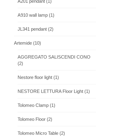
A201 pendant
(1)
A910 wall lamp
(1)
JL341 pendant
(2)
Artemide
(10)
AGGREGATO SALISCENDI CONO
(2)
Nestore floor light
(1)
NESTORE LETTURA Floor Light
(1)
Tolomeo Clamp
(1)
Tolomeo Floor
(2)
Tolomeo Micro Table
(2)