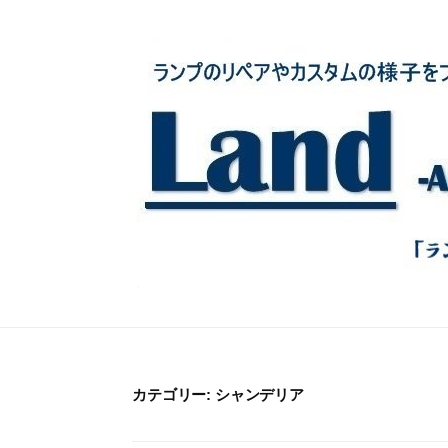
コ
ン
テ
ン
ツ
へ
ス
キ
ッ
プ
カテゴリー:
シャンデリア