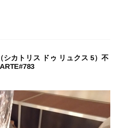
シカトリス ドゥ リュクス 5）不
RTE#783