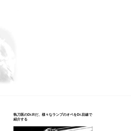
執刀医のDr.Rだ、様々なランプのオペをDr.目線で
紹介する